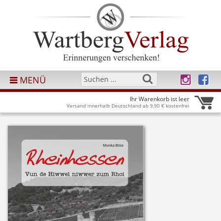
MENÜ
Ihr Warenkorb ist leer
Versand innerhalb Deutschland ab 9,90 € kostenfrei