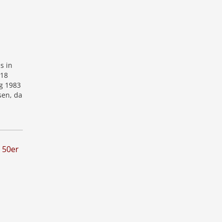
s in
 18
g 1983
sen, da
 50er