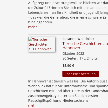
Aufgeregt und erwartungsvoll, so blickten wir da
die Zukunft! Erinnern Sie sich mit uns an die ers
Lebensjahre – an Ihre Kindheit und Jugend! Jahr
- das war die Generation, die in eine schwere Zei
hineingeboren...
mehr
Susanne Wondollek
Tierische Geschichten a
Hannover
Oktober 2022
80 Seiten, 17 x 24,5 cm
15,90 €
per Post bestellen
In Hannover ist tierisch was los! Die Autorin Sus
Wondollek hat für Sie unterhaltsame und spann
Geschichten mit und über Tiere in der Landesha
zusammengetragen. Lernen Sie den ersten
Rauschgiftspürhund Niedersachsens...
mehr