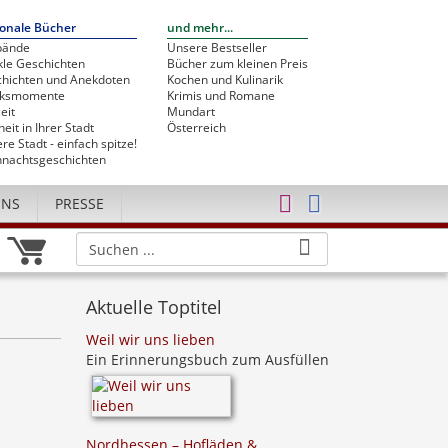
onale Bücher
und mehr...
bände
Unsere Bestseller
le Geschichten
Bücher zum kleinen Preis
hichten und Anekdoten
Kochen und Kulinarik
cksmomente
Krimis und Romane
eit
Mundart
heit in Ihrer Stadt
Österreich
re Stadt - einfach spitze!
nachtsgeschichten
UNS
PRESSE
Aktuelle Toptitel
Weil wir uns lieben
Ein Erinnerungsbuch zum Ausfüllen
Nordhessen – Hofläden &