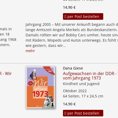
14,90 €
per Post bestellen
Jahrgang 2005 – Mit unserer Ankunft begann auch d
mals in
lange Amtszeit Angela Merkels als Bundeskanzlerin.
ten 18
Damals rollten wir auf Bobby Cars umher, heute sin
gang 1968
mit Rädern, Mopeds und Autos unterwegs. Es fühlt 
nnern,
wie gestern, dass wir...
mehr
Dana Giese
 - Wir
Aufgewachsen in der DDR -
vom Jahrgang 1973
Kindheit und Jugend
Oktober 2022
64 Seiten, 17 x 24,5 cm
14,90 €
per Post bestellen