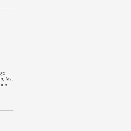
nge
n, fast
wann