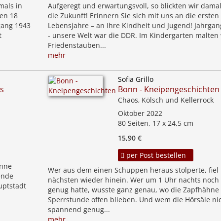
mals in
Aufgeregt und erwartungsvoll, so blickten wir damal
ten 18
die Zukunft! Erinnern Sie sich mit uns an die ersten
gang 1943
Lebensjahre – an Ihre Kindheit und Jugend! Jahrgan
t
- unsere Welt war die DDR. Im Kindergarten malten 
Friedenstauben...
mehr
Sofia Grillo
us
Bonn - Kneipengeschichten
Chaos, Kölsch und Kellerrock
Oktober 2022
80 Seiten, 17 x 24,5 cm
15,90 €
per Post bestellen
anne
Wer aus dem einen Schuppen heraus stolperte, fiel 
ende
nächsten wieder hinein. Wer um 1 Uhr nachts noch 
uptstadt
genug hatte, wusste ganz genau, wo die Zapfhähne 
Sperrstunde offen blieben. Und wem die Hörsäle ni
spannend genug...
mehr