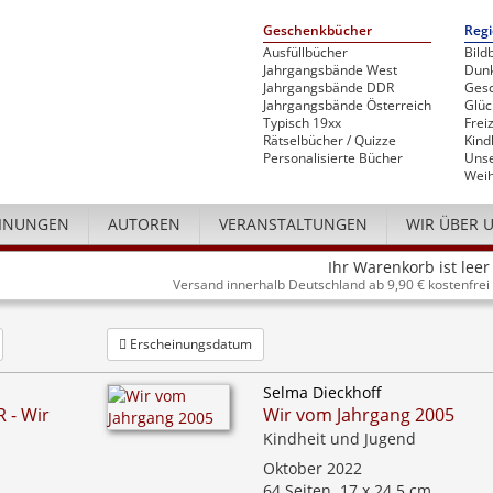
Geschenkbücher
Regi
Ausfüllbücher
Bild
Jahrgangsbände West
Dunk
Jahrgangsbände DDR
Gesc
Jahrgangsbände Österreich
Glü
Typisch 19xx
Freiz
Rätselbücher / Quizze
Kind
Personalisierte Bücher
Unse
Weih
INUNGEN
AUTOREN
VERANSTALTUNGEN
WIR ÜBER 
Ihr Warenkorb ist leer
Versand innerhalb Deutschland ab 9,90 € kostenfrei
Erscheinungsdatum
Selma Dieckhoff
 - Wir
Wir vom Jahrgang 2005
Kindheit und Jugend
Oktober 2022
64 Seiten, 17 x 24,5 cm