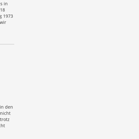
s in
 18
g 1973
wir
in den
nicht
trotz
cht