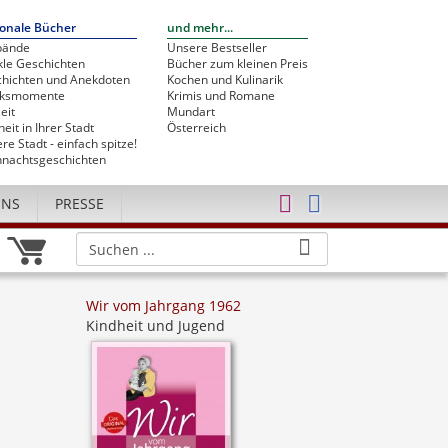
onale Bücher
und mehr...
bände
Unsere Bestseller
le Geschichten
Bücher zum kleinen Preis
hichten und Anekdoten
Kochen und Kulinarik
cksmomente
Krimis und Romane
eit
Mundart
heit in Ihrer Stadt
Österreich
re Stadt - einfach spitze!
nachtsgeschichten
UNS
PRESSE
Wir vom Jahrgang 1962
Kindheit und Jugend