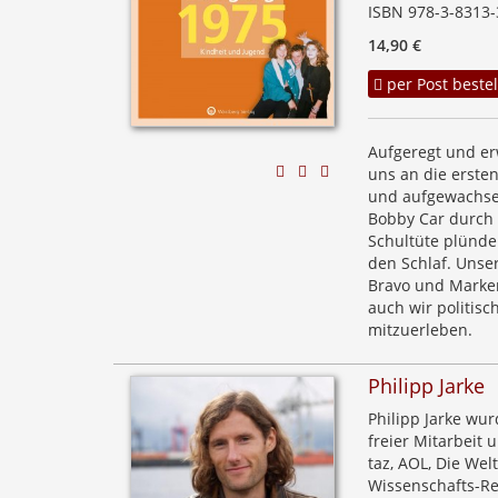
ISBN 978-3-8313-
14,90 €
per Post bestel
Aufgeregt und erw
uns an die erste
und aufgewachsen
Bobby Car durch 
Schultüte plünde
den Schlaf. Unse
Bravo und Marke
auch wir politis
mitzuerleben.
Philipp Jarke
Philipp Jarke wu
freier Mitarbeit 
taz, AOL, Die Wel
Wissenschafts-Red