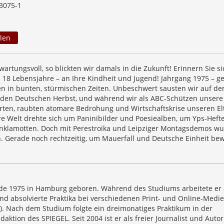
3075-1
len
artungsvoll, so blickten wir damals in die Zukunft! Erinnern Sie si
n 18 Lebensjahre – an Ihre Kindheit und Jugend! Jahrgang 1975 – g
 in bunten, stürmischen Zeiten. Unbeschwert sausten wir auf d
den Deutschen Herbst, und während wir als ABC-Schützen unsere
rten, raubten atomare Bedrohung und Wirtschaftskrise unseren El
re Welt drehte sich um Paninibilder und Poesiealben, um Yps-Hefte
nklamotten. Doch mit Perestroika und Leipziger Montagsdemos w
ch. Gerade noch rechtzeitig, um Mauerfall und Deutsche Einheit be
rde 1975 in Hamburg geboren. Während des Studiums arbeitete er 
und absolvierte Praktika bei verschiedenen Print- und Online-Medie
t). Nach dem Studium folgte ein dreimonatiges Praktikum in der
aktion des SPIEGEL. Seit 2004 ist er als freier Journalist und Autor