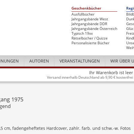
Geschenkbücher
Regi
Ausfüllbücher
Bild
Jahrgangsbände West
Dunk
Jahrgangsbände DDR
Gesc
Jahrgangsbände Österreich
Glü
Typisch 19xx
Freiz
Rätselbücher / Quizze
Kind
Personalisierte Bücher
Unse
Weih
INUNGEN
AUTOREN
VERANSTALTUNGEN
WIR ÜBER 
Ihr Warenkorb ist leer
Versand innerhalb Deutschland ab 9,90 € kostenfrei
gang 1975
ugend
4,5 cm, fadengeheftetes Hardcover, zahlr. farb. und schw.-w. Fotos