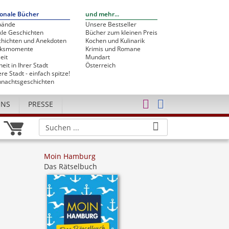
onale Bücher
und mehr...
bände
Unsere Bestseller
le Geschichten
Bücher zum kleinen Preis
hichten und Anekdoten
Kochen und Kulinarik
cksmomente
Krimis und Romane
eit
Mundart
heit in Ihrer Stadt
Österreich
re Stadt - einfach spitze!
nachtsgeschichten
UNS
PRESSE
Moin Hamburg
Das Rätselbuch