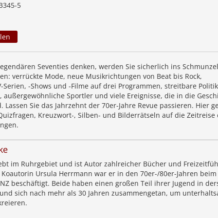
3345-5
len
legendären Seventies denken, werden Sie sicherlich ins Schmunze
: verrückte Mode, neue Musikrichtungen von Beat bis Rock,
Serien, -Shows und -Filme auf drei Programmen, streitbare Politik
 außergewöhnliche Sportler und viele Ereignisse, die in die Gesch
 Lassen Sie das Jahrzehnt der 70er-Jahre Revue passieren. Hier g
 Quizfragen, Kreuzwort-, Silben- und Bilderrätseln auf die Zeitreise
ungen.
ke
bt im Ruhrgebiet und ist Autor zahlreicher Bücher und Freizeitfüh
 Koautorin Ursula Herrmann war er in den 70er-/80er-Jahren beim
NZ beschäftigt. Beide haben einen großen Teil ihrer Jugend in der
 und sich nach mehr als 30 Jahren zusammengetan, um unterhalt
kreieren.