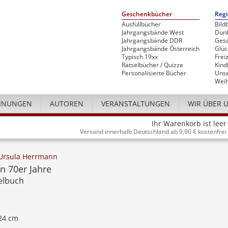
Geschenkbücher
Regi
Ausfüllbücher
Bild
Jahrgangsbände West
Dunk
Jahrgangsbände DDR
Gesc
Jahrgangsbände Österreich
Glü
Typisch 19xx
Freiz
Rätselbücher / Quizze
Kind
Personalisierte Bücher
Unse
Weih
INUNGEN
AUTOREN
VERANSTALTUNGEN
WIR ÜBER 
Ihr Warenkorb ist leer
Versand innerhalb Deutschland ab 9,90 € kostenfrei
Ursula Herrmann
n 70er Jahre
elbuch
 24 cm