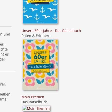
Unsere 60er Jahre - Das Rätselbuch
ln und
Raten & Erinnern
er,
ichte
eht es
 der
rer.
selben
Moin Bremen
same
Das Rätselbuch