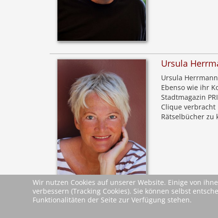
Ursula Herrm
Ursula Herrmann 
Ebenso wie ihr K
Stadtmagazin PRI
Clique verbracht
Rätselbücher zu 
Wir nutzen Cookies auf unserer Website. Einige von ihne
verbessern (Tracking Cookies). Sie können selbst entsch
Leseproben &
Funktionalitäten der Seite zur Verfügung stehen.
Presseinformati
Dokumente
Leseprobe