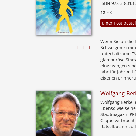
ISBN 978-3-8313-
12,– €
per Post bestel
Wenn Sie an die 
Schwelgen kommen
unterhaltsame TV-
glamouröse Stars,
eingegangen sind.
Jahr für Jahr mit
eigenen Erinner
Wolfgang Ber
Wolfgang Berke le
Ebenso wie seine
Stadtmagazin PRI
Clique verbracht
Rätselbücher zu 