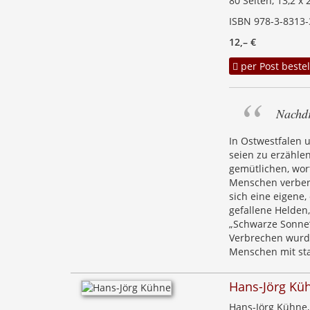
80 Seiten, 13,2 x
ISBN 978-3-8313-
12,– €
per Post bestel
Nachd
In Ostwestfalen 
seien zu erzählen
gemütlichen, wor
Menschen verberg
sich eine eigene,
gefallene Helden,
„Schwarze Sonne“
Verbrechen wurde
Menschen mit sta
Hans-Jörg Kü
Hans-Jörg Kühne, D