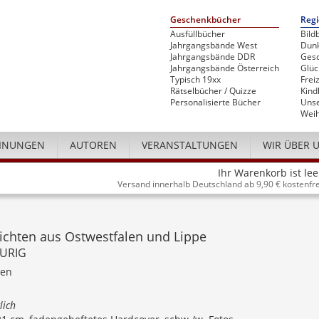
Geschenkbücher
Regi
Ausfüllbücher
Bild
Jahrgangsbände West
Dunk
Jahrgangsbände DDR
Gesc
Jahrgangsbände Österreich
Glü
Typisch 19xx
Freiz
Rätselbücher / Quizze
Kind
Personalisierte Bücher
Unse
Weih
INUNGEN
AUTOREN
VERANSTALTUNGEN
WIR ÜBER 
Ihr Warenkorb ist lee
Versand innerhalb Deutschland ab 9,90 € kostenfre
ichten aus Ostwestfalen und Lippe
URIG
ten
lich