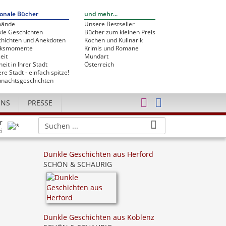
onale Bücher
und mehr...
bände
Unsere Bestseller
le Geschichten
Bücher zum kleinen Preis
hichten und Anekdoten
Kochen und Kulinarik
cksmomente
Krimis und Romane
eit
Mundart
heit in Ihrer Stadt
Österreich
re Stadt - einfach spitze!
nachtsgeschichten
UNS
PRESSE
r
i
Dunkle Geschichten aus Herford
SCHÖN & SCHAURIG
Dunkle Geschichten aus Koblenz