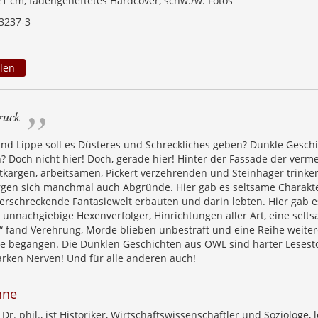
 21 cm, fadengeheftetes Hardcover, schw./w. Fotos
3237-3
len
ruck
und Lippe soll es Düsteres und Schreckliches geben? Dunkle Gesch
? Doch nicht hier! Doch, gerade hier! Hinter der Fassade der verme
tkargen, arbeitsamen, Pickert verzehrenden und Steinhäger trink
en sich manchmal auch Abgründe. Hier gab es seltsame Charakte
 erschreckende Fantasiewelt erbauten und darin lebten. Hier gab e
 unnachgiebige Hexenverfolger, Hinrichtungen aller Art, eine selt
 fand Verehrung, Morde blieben unbestraft und eine Reihe weiter
 begangen. Die Dunklen Geschichten aus OWL sind harter Lesesto
rken Nerven! Und für alle anderen auch!
hne
r. phil., ist Historiker, Wirtschaftswissenschaftler und Soziologe, l