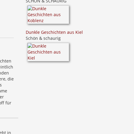
SCHÖN & SCHAURIG
Dunkle Geschichten aus Kiel
Schön & schaurig
ichten
intlich
enden
re, die
s
same
er
ff für
ebt in