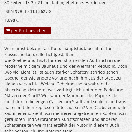
80 Seiten, 13,2 x 21 cm, fadengeheftetes Hardcover
ISBN 978-3-8313-3627-2
12,90 €
per Post bestellen
Weimar ist bekannt als Kulturhauptstadt, berühmt für
klassische kulturelle Lichtgestalten
wie Goethe und Liszt, für den strahlenden Aufbruch in die
Moderne mit dem Bauhaus und der Weimarer Republik. Doch
„wo viel Licht ist, ist auch starker Schatten“ schrieb schon
Goethe, der wie andere vor und nach ihm aus der Stadt zu
fliehen versuchte. Welche Geheimnisse bewahren die
historischen Mauern, was verbirgt sich unter den Parks und
Plätzen der Stadt? Wer war der Mann mit der Kapuze, der
einst durch die engen Gassen am Stadtrand schlich, und was
hat es mit dem kopflosen Ritter auf sich? Von Grabsteinen, die
kaum jemand sieht, von mehreren abgetrennten Köpfen, von
geraubten und verbrannten Kunstschätzen und anderen
Schattenseiten Weimars erzählt der Autor in diesem Buch
sehr persönlich und unterhaltsam.