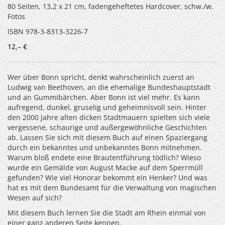
80 Seiten, 13,2 x 21 cm, fadengeheftetes Hardcover, schw./w.
Fotos
ISBN 978-3-8313-3226-7
12,– €
Wer über Bonn spricht, denkt wahrscheinlich zuerst an
Ludwig van Beethoven, an die ehemalige Bundeshauptstadt
und an Gummibärchen. Aber Bonn ist viel mehr. Es kann
aufregend, dunkel, gruselig und geheimnisvoll sein. Hinter
den 2000 Jahre alten dicken Stadtmauern spielten sich viele
vergessene, schaurige und außergewöhnliche Geschichten
ab. Lassen Sie sich mit diesem Buch auf einen Spaziergang
durch ein bekanntes und unbekanntes Bonn mitnehmen.
Warum bloß endete eine Brautentführung tödlich? Wieso
wurde ein Gemälde von August Macke auf dem Sperrmüll
gefunden? Wie viel Honorar bekommt ein Henker? Und was
hat es mit dem Bundesamt für die Verwaltung von magischen
Wesen auf sich?
Mit diesem Buch lernen Sie die Stadt am Rhein einmal von
einer ganz anderen Seite kennen.