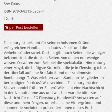
S/w-Fotos
ISBN 978-3-8313-3269-4
12,– €
per Post bestellen
Flensburg ist bekannt für seine erholsamen Strände,
erfolgreichen Handball, ein lautes „Plop!“ und die
Verkehrssünderkartei. Doch es gibt auch Seiten, die weniger
bekannt sind, die dunklen Seiten, von denen nur wenige
wissen. Da wären zum Beispiel die spektakuläre Hinrichtung
einer Magd, die heftigste Sturmflut, die je in Flensburg tobte,
der Überfall auf eine Brotfabrik und der schlimmste
Bombenangriff. Was erlebten zwei „Santiano“-Mitglieder im
berüchtigten Porticus? Was verbindet Flensburg mit dem
Sklavenhandel früherer Zeiten? Wie sieht eine Nachtschicht
in der Notaufnahme aus und welches war die bitterste
Nachricht für die SG Flensburg-Handewitt? Antworten auf
diese und mehr Fragen, unterhaltsame Hintergründe und
spannende Anekdoten präsentiert Ihnen dieses Buch.