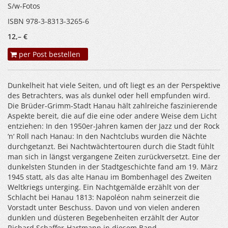
S/w-Fotos
ISBN 978-3-8313-3265-6
12,– €
per Post bestellen
Dunkelheit hat viele Seiten, und oft liegt es an der Perspektive
des Betrachters, was als dunkel oder hell empfunden wird.
Die Brüder-Grimm-Stadt Hanau hält zahlreiche faszinierende
Aspekte bereit, die auf die eine oder andere Weise dem Licht
entziehen: In den 1950er-Jahren kamen der Jazz und der Rock
‘n‘ Roll nach Hanau: In den Nachtclubs wurden die Nächte
durchgetanzt. Bei Nachtwächtertouren durch die Stadt fühlt
man sich in längst vergangene Zeiten zurückversetzt. Eine der
dunkelsten Stunden in der Stadtgeschichte fand am 19. März
1945 statt, als das alte Hanau im Bombenhagel des Zweiten
Weltkriegs unterging. Ein Nachtgemälde erzählt von der
Schlacht bei Hanau 1813: Napoléon nahm seinerzeit die
Vorstadt unter Beschuss. Davon und von vielen anderen
dunklen und düsteren Begebenheiten erzählt der Autor
Richard Schaffer-Hartmann in diesem Band.