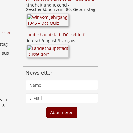
Kindheit und Jugend -
Geschenkbuch zum 80. Geburtstag
ndheit
Landeshauptstadt Düsseldorf
deutsch/english/français
tag -
n,
n aus
Newsletter
s in
 18