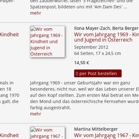
Paiper-
den Zauberwürfel, lasen '3 Fragezeichen' und die
Spatzenpost, bildeten uns mit 'Am Dam Des' ...
mehr
Ilona Mayer-Zach, Berta Berger
Kindheit
Wir vom Jahrgang 1969 - Ki
und Jugend in Österreich
September 2012
64 Seiten, 17 x 24,5 cm
14,50 €
per Post bestellen
mals in
Jahrgang 1969 - unser Geburtsjahr war ein ganz
ten 18
besonderes, nicht nur, weil wir das Leben unserer E
gang 1970
auf den Kopf stellten. Zum ersten Mal betrat ein M
 galt, die
den Mond und das österreichische Fernsehen wurd
farbig ausgestrahlt.
mehr
Martina Mittelberger
Kindheit
Wir vom Jahrgang 1967 - Ki