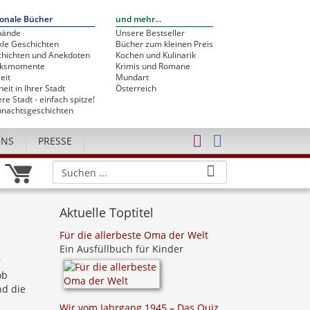
onale Bücher
und mehr...
bände
Unsere Bestseller
le Geschichten
Bücher zum kleinen Preis
hichten und Anekdoten
Kochen und Kulinarik
cksmomente
Krimis und Romane
eit
Mundart
heit in Ihrer Stadt
Österreich
re Stadt - einfach spitze!
nachtsgeschichten
UNS
PRESSE
Aktuelle Toptitel
Für die allerbeste Oma der Welt
Ein Ausfüllbuch für Kinder
r
ob
nd die
Wir vom Jahrgang 1945 – Das Quiz