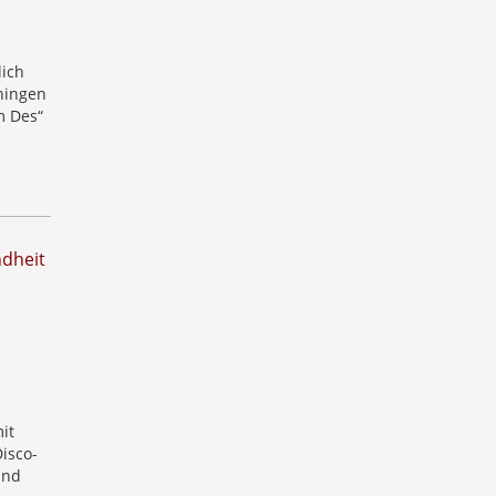
lich
hingen
m Des“
ndheit
it
isco-
und