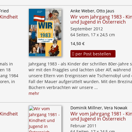
Fried
Anke Weber, Otto Jaus
Kindheit
Wir vom Jahrgang 1983 - Ki
und Jugend in Österreich
September 2012
64 Seiten, 17 x 24,5 cm
14,50 €
per Post bestellen
mals in
Jahrgang 1983 - als Kinder der schrillen 80er-Jahre
ten 18
wir mit den Fraggles und lachten über Alf, während
gang 1984
unsere Eltern von Ereignissen wie Tschernobyl und
oren, in
Fall der Mauer aufgerüttelt wurden. Mit den Brezina
Büchern verbrachten wir unsere ...
mehr
Dominik Millner, Vera Nowak
Kindheit
Wir vom Jahrgang 1981 - Ki
und Jugend in Österreich
Februar 2011
64 Seiten, 17 x 24,5 cm