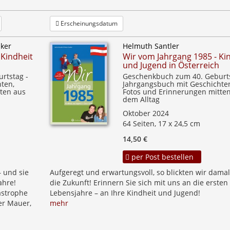
Erscheinungsdatum
zker
Helmuth Santler
 Kindheit
Wir vom Jahrgang 1985 - Ki
und Jugend in Österreich
rtstag -
Geschenkbuch zum 40. Geburts
ten,
Jahrgangsbuch mit Geschichte
ten aus
Fotos und Erinnerungen mitte
dem Alltag
Oktober 2024
64 Seiten, 17 x 24,5 cm
14,50 €
per Post bestellen
– und sie
Aufgeregt und erwartungsvoll, so blickten wir damal
ahre!
die Zukunft! Erinnern Sie sich mit uns an die ersten
astrophe
Lebensjahre – an Ihre Kindheit und Jugend!
ner Mauer,
mehr