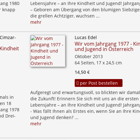
gang 1980
Lebensjahre – an Ihre Kindheit und Jugend! Jahrgan
r knapp
– Geboren am Übergang von den blumigen Siebzige
die grellen Achtziger, wuchsen ...
mehr
 Cimzar-
Lucas Edel
Wir vom Jahrgang 1977 - Ki
Kindheit
und Jugend in Österreich
Oktober 2013
64 Seiten, 17 x 24,5 cm
14,50 €
per Post bestellen
Aufgeregt und erwartungsvoll, so blickten wir damal
mals in
die Zukunft! Erinnern Sie sich mit uns an die ersten
ten 18
Lebensjahre – an Ihre Kindheit und Jugend! Jahrgan
gang 1978
- Was fällt Ihnen als Erstes ein, wenn Sie an Ihre Kin
nd Drei-
und Jugend denken? ...
mehr