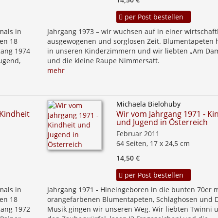
per Post bestellen
mals in
Jahrgang 1973 – wir wuchsen auf in einer wirtschaft
ten 18
ausgewogenen und sorglosen Zeit. Blumentapeten 
gang 1974
in unseren Kinderzimmern und wir liebten „Am Da
Jugend,
und die kleine Raupe Nimmersatt.
mehr
Michaela Bielohuby
Kindheit
Wir vom Jahrgang 1971 - Ki
und Jugend in Österreich
Februar 2011
64 Seiten, 17 x 24,5 cm
14,50 €
per Post bestellen
mals in
Jahrgang 1971 - Hineingeboren in die bunten 70er m
ten 18
orangefarbenen Blumentapeten, Schlaghosen und D
gang 1972
Musik gingen wir unseren Weg. Wir liebten Twinni 