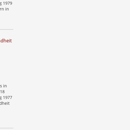
g 1979
rn in
ndheit
s in
 18
g 1977
dheit