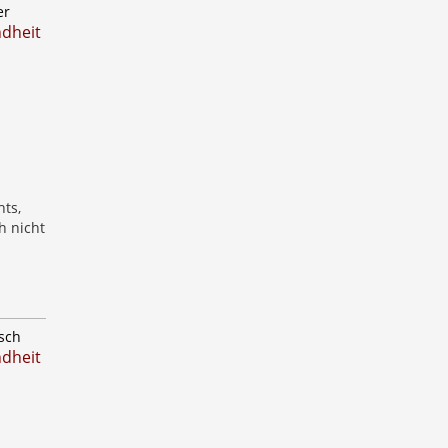
er
ndheit
ts,
h nicht
sch
ndheit