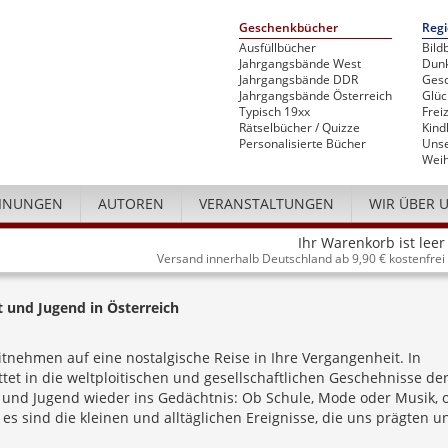
Geschenkbücher
Regi
Ausfüllbücher
Bild
Jahrgangsbände West
Dunk
Jahrgangsbände DDR
Gesc
Jahrgangsbände Österreich
Glü
Typisch 19xx
Freiz
Rätselbücher / Quizze
Kind
Personalisierte Bücher
Unse
Weih
INUNGEN
AUTOREN
VERANSTALTUNGEN
WIR ÜBER 
Ihr Warenkorb ist leer
Versand innerhalb Deutschland ab 9,90 € kostenfrei
it und Jugend in Österreich
nehmen auf eine nostalgische Reise in Ihre Vergangenheit. In
tet in die weltploitischen und gesellschaftlichen Geschehnisse de
it und Jugend wieder ins Gedächtnis: Ob Schule, Mode oder Musik, 
s sind die kleinen und alltäglichen Ereignisse, die uns prägten u