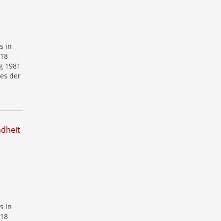
s in
 18
g 1981
 es der
ndheit
s in
 18