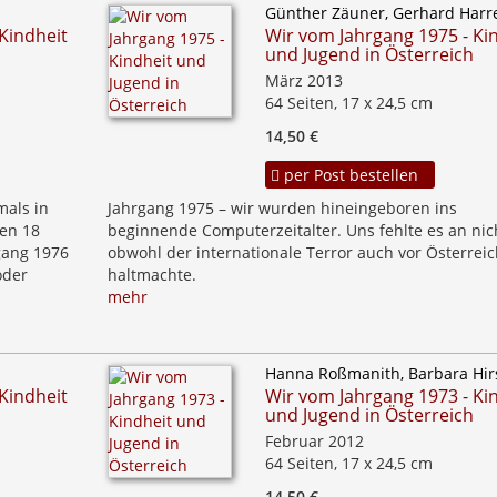
Günther Zäuner, Gerhard Harr
Kindheit
Wir vom Jahrgang 1975 - Ki
und Jugend in Österreich
März 2013
64 Seiten, 17 x 24,5 cm
14,50 €
per Post bestellen
mals in
Jahrgang 1975 – wir wurden hineingeboren ins
ten 18
beginnende Computerzeitalter. Uns fehlte es an nich
gang 1976
obwohl der internationale Terror auch vor Österreic
oder
haltmachte.
mehr
Hanna Roßmanith, Barbara Hir
Kindheit
Wir vom Jahrgang 1973 - Ki
und Jugend in Österreich
Februar 2012
64 Seiten, 17 x 24,5 cm
14,50 €