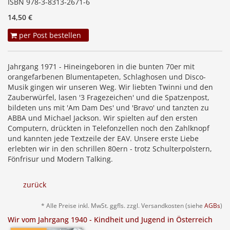
ISBN 978-3-8313-2671-6
14,50 €
per Post bestellen
Jahrgang 1971 - Hineingeboren in die bunten 70er mit
orangefarbenen Blumentapeten, Schlaghosen und Disco-
Musik gingen wir unseren Weg. Wir liebten Twinni und den
Zauberwürfel, lasen '3 Fragezeichen' und die Spatzenpost,
bildeten uns mit 'Am Dam Des' und 'Bravo' und tanzten zu
ABBA und Michael Jackson. Wir spielten auf den ersten
Computern, drückten in Telefonzellen noch den Zahlknopf
und kannten jede Textzeile der EAV. Unsere erste Liebe
erlebten wir in den schrillen 80ern - trotz Schulterpolstern,
Fönfrisur und Modern Talking.
zurück
* Alle Preise inkl. MwSt. ggfls. zzgl. Versandkosten (siehe
AGBs
)
Wir vom Jahrgang 1940 - Kindheit und Jugend in Österreich