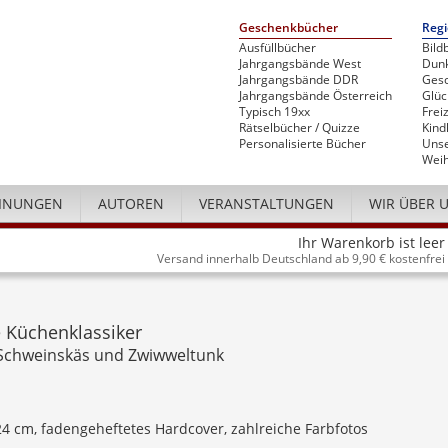
Geschenkbücher
Regi
Ausfüllbücher
Bild
Jahrgangsbände West
Dunk
Jahrgangsbände DDR
Gesc
Jahrgangsbände Österreich
Glü
Typisch 19xx
Freiz
Rätselbücher / Quizze
Kind
Personalisierte Bücher
Unse
Weih
INUNGEN
AUTOREN
VERANSTALTUNGEN
WIR ÜBER 
Ihr Warenkorb ist leer
Versand innerhalb Deutschland ab 9,90 € kostenfrei
 Küchenklassiker
Schweinskäs und Zwiwweltunk
 24 cm, fadengeheftetes Hardcover, zahlreiche Farbfotos