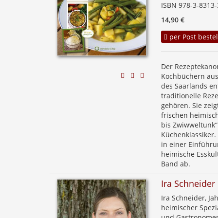
ISBN 978-3-8313-
14,90 €
per Post bestel
Der Rezeptekanon
Kochbüchern aus 
des Saarlands en
traditionelle Re
gehören. Sie zei
frischen heimisc
bis Zwiwweltunk“
Küchenklassiker. 
in einer Einführu
heimische Esskul
Band ab.
Ira Schneider
Ira Schneider, Ja
heimischer Spezia
und Gastronomen 