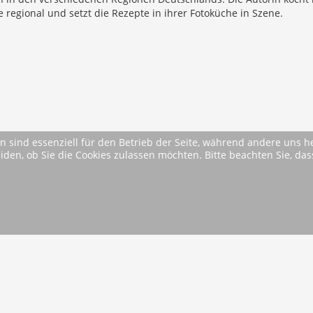
 regional und setzt die Rezepte in ihrer Fotoküche in Szene.
n sind essenziell für den Betrieb der Seite, während andere uns 
eiden, ob Sie die Cookies zulassen möchten. Bitte beachten Sie, d
* Alle Preise inkl. MwSt. ggfls. zzgl. Versandkosten (si
AGB
Im