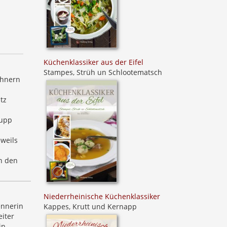
Küchenklassiker aus der Eifel
n
Stampes, Strüh un Schlootematsch
ohnern
tz
supp
eweils
n den
Niederrheinische Küchenklassiker
ennerin
Kappes, Krutt und Kernapp
eiter
in