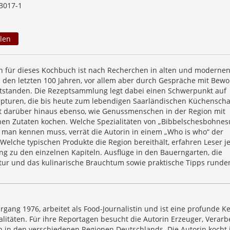
3017-1
len
 für dieses Kochbuch ist nach Recherchen in alten und moderne
den letzten 100 Jahren, vor allem aber durch Gespräche mit Bew
tstanden. Die Rezeptsammlung legt dabei einen Schwerpunkt auf
zepturen, die bis heute zum lebendigen Saarländischen Küchenscha
gt darüber hinaus ebenso, wie Genussmenschen in der Region mit
hen Zutaten kochen. Welche Spezialitäten von „Bibbelschesbohne
 man kennen muss, verrät die Autorin in einem „Who is who“ der
Welche typischen Produkte die Region bereithält, erfahren Leser j
ng zu den einzelnen Kapiteln. Ausflüge in den Bauerngarten, die
tur und das kulinarische Brauchtum sowie praktische Tipps runde
hrgang 1976, arbeitet als Food-Journalistin und ist eine profunde K
litäten. Für ihre Reportagen besucht die Autorin Erzeuger, Verarb
in den verschiedenen Regionen Deutschlands. Die Autorin kocht 