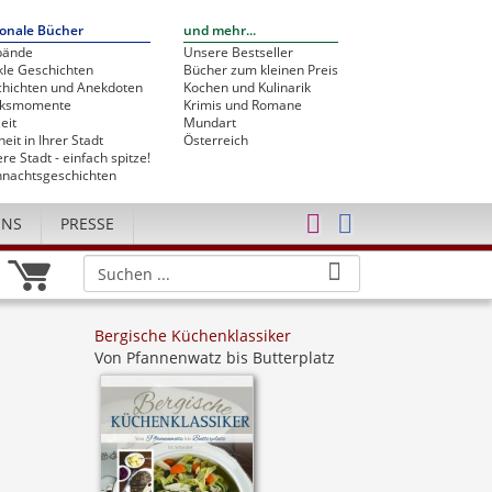
onale Bücher
und mehr...
bände
Unsere Bestseller
le Geschichten
Bücher zum kleinen Preis
hichten und Anekdoten
Kochen und Kulinarik
cksmomente
Krimis und Romane
eit
Mundart
heit in Ihrer Stadt
Österreich
re Stadt - einfach spitze!
nachtsgeschichten
UNS
PRESSE
Bergische Küchenklassiker
Von Pfannenwatz bis Butterplatz