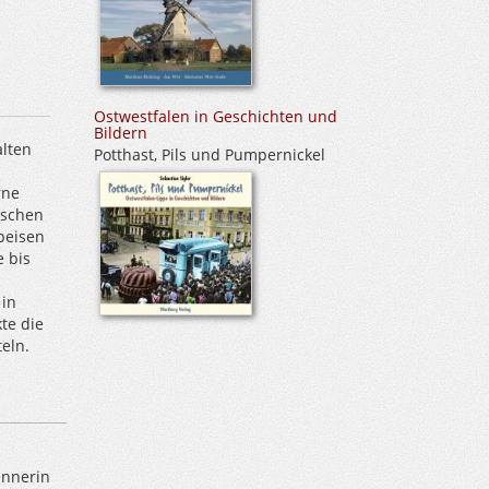
Ostwestfalen in Geschichten und
Bildern
alten
Potthast, Pils und Pumpernickel
rne
ischen
peisen
e bis
 in
te die
eln.
ennerin