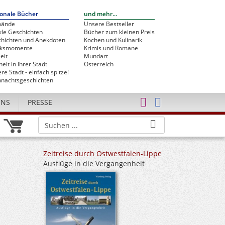
onale Bücher
und mehr...
bände
Unsere Bestseller
le Geschichten
Bücher zum kleinen Preis
hichten und Anekdoten
Kochen und Kulinarik
cksmomente
Krimis und Romane
eit
Mundart
heit in Ihrer Stadt
Österreich
re Stadt - einfach spitze!
nachtsgeschichten
UNS
PRESSE
Zeitreise durch Ostwestfalen-Lippe
Ausflüge in die Vergangenheit