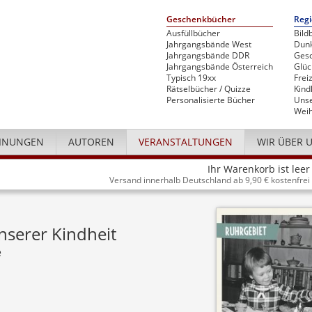
Geschenkbücher
Regi
Ausfüllbücher
Bild
Jahrgangsbände West
Dunk
Jahrgangsbände DDR
Gesc
Jahrgangsbände Österreich
Glü
Typisch 19xx
Freiz
Rätselbücher / Quizze
Kind
Personalisierte Bücher
Unse
Weih
INUNGEN
AUTOREN
VERANSTALTUNGEN
WIR ÜBER 
Ihr Warenkorb ist leer
Versand innerhalb Deutschland ab 9,90 € kostenfrei
nserer Kindheit
e