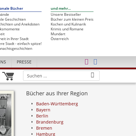
onale Bücher
und mehr...
bände
Unsere Bestseller
le Geschichten
Bücher zum kleinen Preis
hichten und Anekdoten
Kochen und Kulinarik
cksmomente
Krimis und Romane
eit
Mundart
heit in Ihrer Stadt
Österreich
re Stadt - einfach spitze!
nachtsgeschichten
UNS
PRESSE
Bücher aus Ihrer Region
Baden-Württemberg
Bayern
Berlin
Brandenburg
Bremen
Hamburg