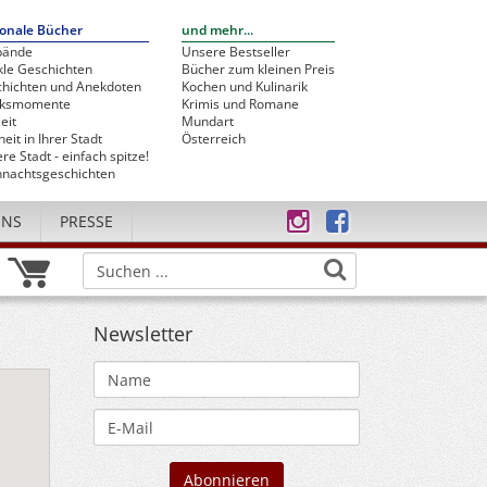
onale Bücher
und mehr...
bände
Unsere Bestseller
le Geschichten
Bücher zum kleinen Preis
hichten und Anekdoten
Kochen und Kulinarik
cksmomente
Krimis und Romane
eit
Mundart
heit in Ihrer Stadt
Österreich
re Stadt - einfach spitze!
nachtsgeschichten
UNS
PRESSE
Newsletter