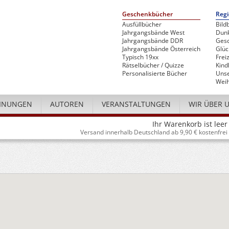
Geschenkbücher
Regi
Ausfüllbücher
Bild
Jahrgangsbände West
Dunk
Jahrgangsbände DDR
Gesc
Jahrgangsbände Österreich
Glü
Typisch 19xx
Freiz
Rätselbücher / Quizze
Kind
Personalisierte Bücher
Unse
Weih
INUNGEN
AUTOREN
VERANSTALTUNGEN
WIR ÜBER 
Ihr Warenkorb ist leer
Versand innerhalb Deutschland ab 9,90 € kostenfrei