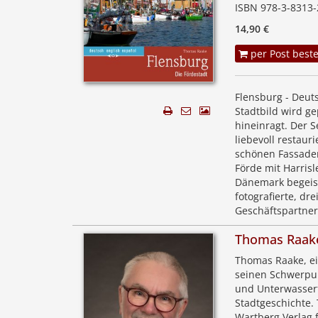
ISBN 978-3-8313-
14,90 €
per Post beste
Flensburg - Deut
Stadtbild wird g
hineinragt. Der S
liebevoll restau
schönen Fassaden
Förde mit Harris
Dänemark begeist
fotografierte, dr
Geschäftspartner
Thomas Raak
Thomas Raake, ei
seinen Schwerpun
und Unterwasserf
Stadtgeschichte.
Wartberg Verlag 