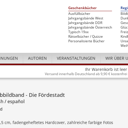
Geschenkbücher
Regi
Ausfüllbücher
Bild
Jahrgangsbände West
Dunk
Jahrgangsbände DDR
Gesc
Jahrgangsbände Österreich
Glü
Typisch 19xx
Freiz
Rätselbücher / Quizze
Kind
Personalisierte Bücher
Unse
Weih
INUNGEN
AUTOREN
VERANSTALTUNGEN
WIR ÜBER 
Ihr Warenkorb ist leer
Versand innerhalb Deutschland ab 9,90 € kostenfrei
bbildband - Die Fördestadt
sh / español
nd
4,5 cm, fadengeheftetes Hardcover, zahlreiche farbige Fotos