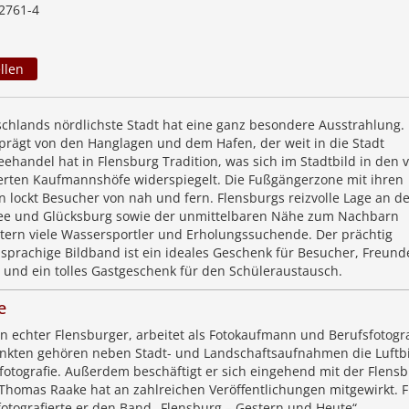
2761-4
llen
schlands nördlichste Stadt hat eine ganz besondere Ausstrahlung.
eprägt von den Hanglagen und dem Hafen, der weit in die Stadt
eehandel hat in Flensburg Tradition, was sich im Stadtbild in den v
rierten Kaufmannshöfe widerspiegelt. Die Fußgängerzone mit ihren
 lockt Besucher von nah und fern. Flensburgs reizvolle Lage an de
lee und Glücksburg sowie der unmittelbaren Nähe zum Nachbarn
ern viele Wassersportler und Erholungssuchende. Der prächtig
eisprachige Bildband ist ein ideales Geschenk für Besucher, Freund
 und ein tolles Gastgeschenk für den Schüleraustausch.
e
n echter Flensburger, arbeitet als Fotokaufmann und Berufsfotogra
kten gehören neben Stadt- und Landschaftsaufnahmen die Luftbi
otografie. Außerdem beschäftigt er sich eingehend mit der Flens
 Thomas Raake hat an zahlreichen Veröffentlichungen mitgewirkt. 
fotografierte er den Band „Flensburg – Gestern und Heute“.