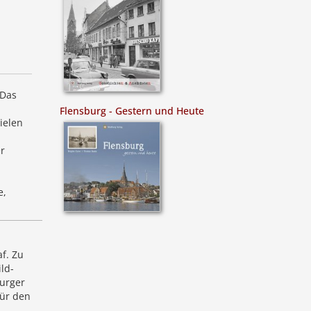
 Das
Flensburg - Gestern und Heute
ielen
r
e,
f. Zu
ld-
burger
Für den