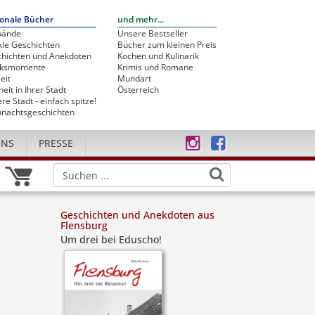
onale Bücher
und mehr...
bände
Unsere Bestseller
le Geschichten
Bücher zum kleinen Preis
hichten und Anekdoten
Kochen und Kulinarik
cksmomente
Krimis und Romane
eit
Mundart
heit in Ihrer Stadt
Österreich
re Stadt - einfach spitze!
nachtsgeschichten
UNS
PRESSE
Geschichten und Anekdoten aus
Flensburg
Um drei bei Eduscho!