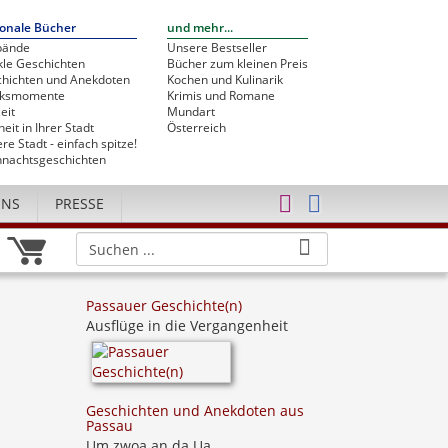
onale Bücher
und mehr...
bände
Unsere Bestseller
le Geschichten
Bücher zum kleinen Preis
hichten und Anekdoten
Kochen und Kulinarik
cksmomente
Krimis und Romane
eit
Mundart
heit in Ihrer Stadt
Österreich
re Stadt - einfach spitze!
nachtsgeschichten
UNS
PRESSE
Passauer Geschichte(n)
Ausflüge in die Vergangenheit
Geschichten und Anekdoten aus
Passau
Um zwoa an da Ua