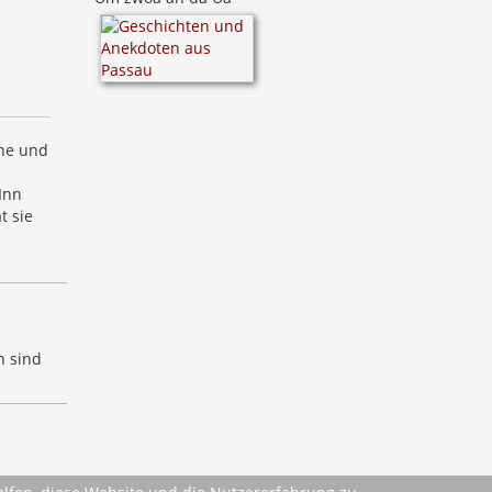
che und
Inn
t sie
n sind