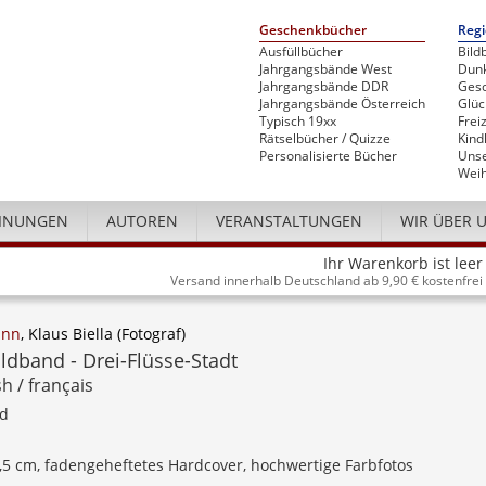
Geschenkbücher
Regi
Ausfüllbücher
Bild
Jahrgangsbände West
Dunk
Jahrgangsbände DDR
Gesc
Jahrgangsbände Österreich
Glü
Typisch 19xx
Freiz
Rätselbücher / Quizze
Kind
Personalisierte Bücher
Unse
Weih
INUNGEN
AUTOREN
VERANSTALTUNGEN
WIR ÜBER 
Ihr Warenkorb ist leer
Versand innerhalb Deutschland ab 9,90 € kostenfrei
ann
, Klaus Biella (Fotograf)
ldband - Drei-Flüsse-Stadt
h / français
nd
4,5 cm, fadengeheftetes Hardcover, hochwertige Farbfotos