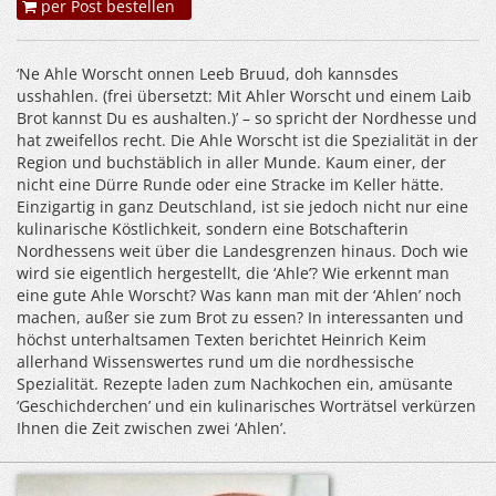
per Post bestellen
‘Ne Ahle Worscht onnen Leeb Bruud, doh kannsdes
usshahlen. (frei übersetzt: Mit Ahler Worscht und einem Laib
Brot kannst Du es aushalten.)’ – so spricht der Nordhesse und
hat zweifellos recht. Die Ahle Worscht ist die Spezialität in der
Region und buchstäblich in aller Munde. Kaum einer, der
nicht eine Dürre Runde oder eine Stracke im Keller hätte.
Einzigartig in ganz Deutschland, ist sie jedoch nicht nur eine
kulinarische Köstlichkeit, sondern eine Botschafterin
Nordhessens weit über die Landesgrenzen hinaus. Doch wie
wird sie eigentlich hergestellt, die ‘Ahle’? Wie erkennt man
eine gute Ahle Worscht? Was kann man mit der ‘Ahlen’ noch
machen, außer sie zum Brot zu essen? In interessanten und
höchst unterhaltsamen Texten berichtet Heinrich Keim
allerhand Wissenswertes rund um die nordhessische
Spezialität. Rezepte laden zum Nachkochen ein, amüsante
‘Geschichderchen’ und ein kulinarisches Worträtsel verkürzen
Ihnen die Zeit zwischen zwei ‘Ahlen’.