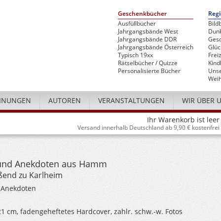
Geschenkbücher
Regi
Ausfüllbücher
Bild
Jahrgangsbände West
Dunk
Jahrgangsbände DDR
Gesc
Jahrgangsbände Österreich
Glü
Typisch 19xx
Freiz
Rätselbücher / Quizze
Kind
Personalisierte Bücher
Unse
Weih
INUNGEN
AUTOREN
VERANSTALTUNGEN
WIR ÜBER 
Ihr Warenkorb ist leer
Versand innerhalb Deutschland ab 9,90 € kostenfrei
 und Anekdoten aus Hamm
eßend zu Karlheim
 Anekdoten
 21 cm, fadengeheftetes Hardcover, zahlr. schw.-w. Fotos