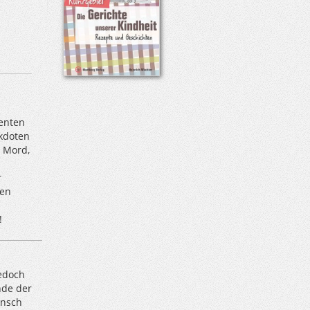
ienten
kdoten
, Mord,
r
den
!
jedoch
nde der
unsch