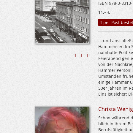
ISBN 978-3-8313-
11,– €
per Post bestel
... und anschließ
Hammenser. Im St
namhafte Politike
Feierabend genie
von der Nachkrieg
Hammer Persönlic
Umständen früher
einige Hammer um
50er Jahren im R
Eins ist sicher: 
Christa Wenig
Schon während de
blieb in ihrem Be
Berufstätigkeit u