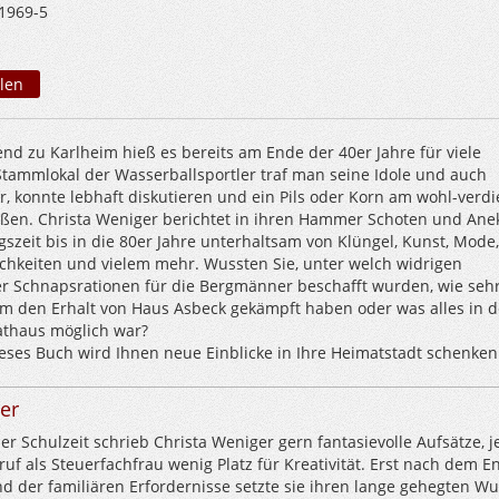
1969-5
len
end zu Karlheim hieß es bereits am Ende der 40er Jahre für viele
ammlokal der Wasserballsportler traf man seine Idole und auch
r, konnte lebhaft diskutieren und ein Pils oder Korn am wohl-verd
ßen. Christa Weniger berichtet in ihren Hammer Schoten und Ane
szeit bis in die 80er Jahre unterhaltsam von Klüngel, Kunst, Mode
hkeiten und vielem mehr. Wussten Sie, unter welch widrigen
 Schnapsrationen für die Bergmänner beschafft wurden, wie seh
 den Erhalt von Haus Asbeck gekämpft haben oder was alles in 
athaus möglich war?
Dieses Buch wird Ihnen neue Einblicke in Ihre Heimatstadt schenken
er
r Schulzeit schrieb Christa Weniger gern fantasievolle Aufsätze, 
ruf als Steuerfachfrau wenig Platz für Kreativität. Erst nach dem E
nd der familiären Erfordernisse setzte sie ihren lange gehegten W