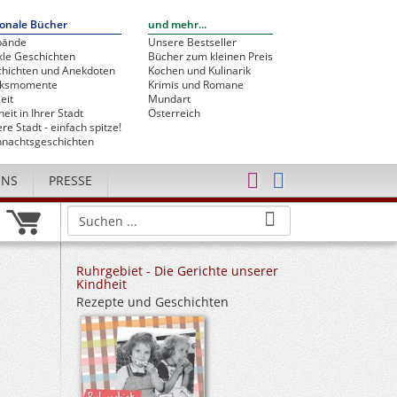
onale Bücher
und mehr...
bände
Unsere Bestseller
le Geschichten
Bücher zum kleinen Preis
hichten und Anekdoten
Kochen und Kulinarik
cksmomente
Krimis und Romane
eit
Mundart
heit in Ihrer Stadt
Österreich
re Stadt - einfach spitze!
nachtsgeschichten
UNS
PRESSE
Ruhrgebiet - Die Gerichte unserer
Kindheit
Rezepte und Geschichten