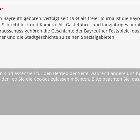
er
n Bayreuth geboren, verfolgt seit 1984 als freier Journalist die Bay
 Schreibblock und Kamera. Als Gästeführer und langjähriges bera
urausschuss gehören die Geschichte der Bayreuther Festspiele, da
er und die Stadtgeschichte zu seinen Spezialgebieten.
n sind essenziell für den Betrieb der Seite, während andere uns 
eiden, ob Sie die Cookies zulassen möchten. Bitte beachten Sie, d
* Alle Preise inkl. MwSt. ggfls. zzgl. Versandkosten (si
AGB
Im