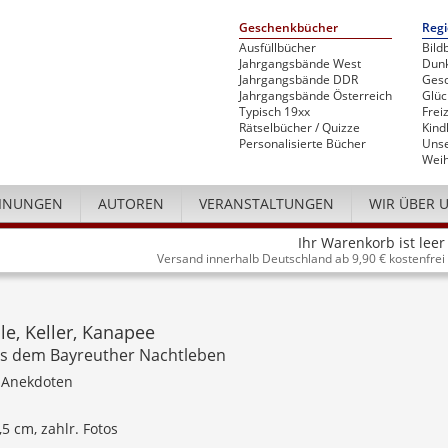
Geschenkbücher
Regi
Ausfüllbücher
Bild
Jahrgangsbände West
Dunk
Jahrgangsbände DDR
Gesc
Jahrgangsbände Österreich
Glü
Typisch 19xx
Freiz
Rätselbücher / Quizze
Kind
Personalisierte Bücher
Unse
Weih
INUNGEN
AUTOREN
VERANSTALTUNGEN
WIR ÜBER 
Ihr Warenkorb ist leer
Versand innerhalb Deutschland ab 9,90 € kostenfrei
le, Keller, Kanapee
s dem Bayreuther Nachtleben
 Anekdoten
,5 cm, zahlr. Fotos