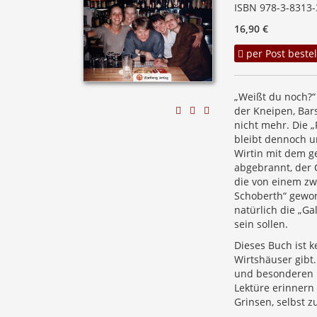
ISBN 978-3-8313-
16,90 €
per Post bestel
„Weißt du noch?“
der Kneipen, Bar
nicht mehr. Die „
bleibt dennoch u
Wirtin mit dem g
abgebrannt, der 
die von einem zw
Schoberth“ gewor
natürlich die „Ga
sein sollen.
Dieses Buch ist k
Wirtshäuser gibt.
und besonderen 
Lektüre erinnern 
Grinsen, selbst 