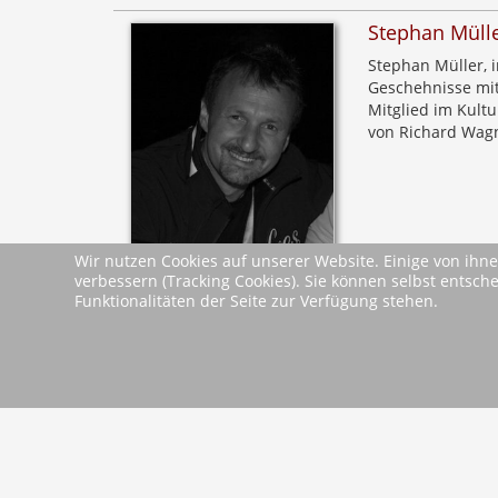
Stephan Müll
Stephan Müller, i
Geschehnisse mit
Mitglied im Kult
von Richard Wagn
Wir nutzen Cookies auf unserer Website. Einige von ihne
verbessern (Tracking Cookies). Sie können selbst entsch
Funktionalitäten der Seite zur Verfügung stehen.
zurück
2026 Wartberg-Verlag GmbH