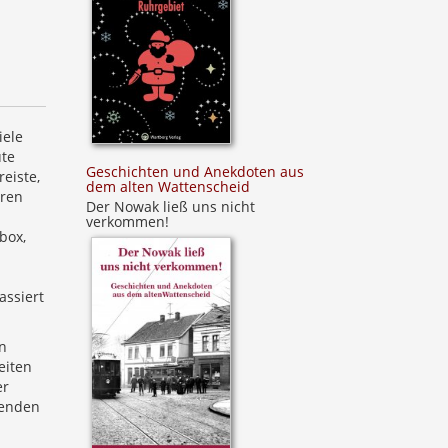
iele
ute
Geschichten und Anekdoten aus
eiste,
dem alten Wattenscheid
eren
Der Nowak ließ uns nicht
verkommen!
box,
assiert
n
eiten
er
senden