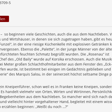
3709-5
len
 – so beginnen viele Geschichten, auch die aus dem Nachtleben. V
s und Wirtshäuser, in denen sie sich zugetragen haben, gibt es he
Funzel“, in der eine riesige Küchenkelle mit explosiven Getränken kr
nvergessen. Ebenso die „Palette“, in der junge Männer von der ält
efürchteten feuchten Schmatz begrüßt wurden. Die „Rosenau“ ist
Chef des „Old Baily“ wurde auf Korsika erschossen. Auch die Musik
ei Meter großen Schlachthofmitarbeiter aus dem Fenster des „Eck-
fen wurde, ist bestimmt bei einigen im Gedächtnis geblieben und
lerie“ des Marquis Salou, in der seinerzeit höchst seltsame Dinge p
ein Kneipenführer, schon weil es in Franken keine Kneipen, sonder
 Es handelt vielmehr von Orten, Wirten und Wirtinnen, Persönlichk
Begebenheiten aus dem Nachleben. So mancher wird sich nach d
und vielleicht hinter vorgehaltener Hand, begleitet mit einem wis
zu erzählen beginnen: „Weißt du noch …?“