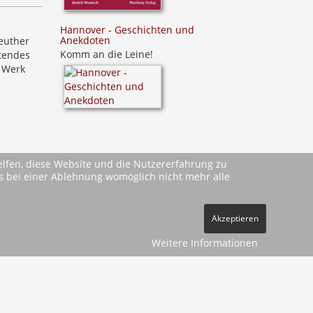
Hannover - Geschichten und
Anekdoten
reuther
Komm an die Leine!
tendes
s Werk
helfen, diese Website und die Nutzererfahrung zu
ass bei einer Ablehnung womöglich nicht mehr alle
Akzeptieren
Weitere Informationen
ehe
AGBs
)
pressum
Datenschutz
Kontakt
Vertrag widerrufen