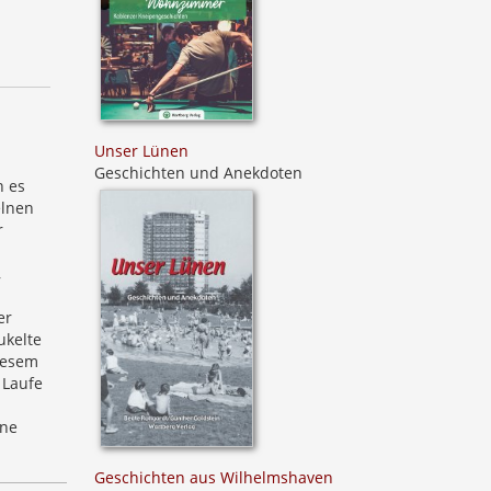
Unser Lünen
Geschichten und Anekdoten
n es
elnen
r
,
er
ukelte
diesem
 Laufe
ine
Geschichten aus Wilhelmshaven