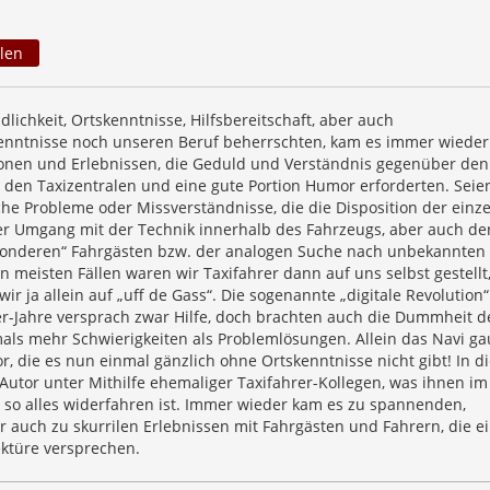
len
ndlichkeit, Ortskenntnisse, Hilfsbereitschaft, aber auch
nntnisse noch unseren Beruf beherrschten, kam es immer wieder
ionen und Erlebnissen, die Geduld und Verständnis gegenüber den
 den Taxizentralen und eine gute Portion Humor erforderten. Seie
che Probleme oder Missverständnisse, die die Disposition der einz
der Umgang mit der Technik innerhalb des Fahrzeugs, aber auch de
onderen“ Fahrgästen bzw. der analogen Suche nach unbekannten
en meisten Fällen waren wir Taxifahrer dann auf uns selbst gestellt
r ja allein auf „uff de Gass“. Die sogenannte „digitale Revolution“
r-Jahre versprach zwar Hilfe, doch brachten auch die Dummheit d
als mehr Schwierigkeiten als Problemlösungen. Allein das Navi ga
or, die es nun einmal gänzlich ohne Ortskenntnisse nicht gibt! In 
Autor unter Mithilfe ehemaliger Taxifahrer-Kollegen, was ihnen im
 so alles widerfahren ist. Immer wieder kam es zu spannenden,
r auch zu skurrilen Erlebnissen mit Fahrgästen und Fahrern, die e
ktüre versprechen.