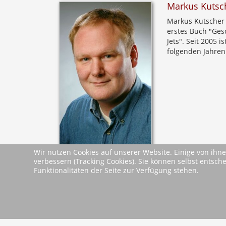
Markus Kutsc
Markus Kutscher 
erstes Buch "Ges
Jets". Seit 2005 i
folgenden Jahren
Wir nutzen Cookies auf unserer Website. Einige von ihne
verbessern (Tracking Cookies). Sie können selbst entsch
Leseproben &
Funktionalitäten der Seite zur Verfügung stehen.
Presseinformati
Dokumente
Leseprobe
zurück