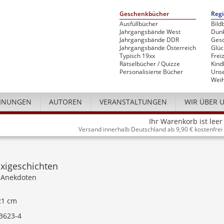
Geschenkbücher
Regi
Ausfüllbücher
Bild
Jahrgangsbände West
Dunk
Jahrgangsbände DDR
Gesc
Jahrgangsbände Österreich
Glü
Typisch 19xx
Freiz
Rätselbücher / Quizze
Kind
Personalisierte Bücher
Unse
Weih
INUNGEN
AUTOREN
VERANSTALTUNGEN
WIR ÜBER 
Ihr Warenkorb ist leer
Versand innerhalb Deutschland ab 9,90 € kostenfrei
axigeschichten
 Anekdoten
 21 cm
3623-4