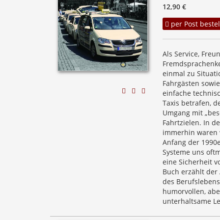
12,90 €
per Post bestel
Als Service, Freu
Fremdsprachenke
einmal zu Situat
Fahrgästen sowie
einfache technis
Taxis betrafen, 
Umgang mit „bes
Fahrtzielen. In d
immerhin waren wi
Anfang der 1990e
Systeme uns oftm
eine Sicherheit v
Buch erzählt der 
des Berufslebens
humorvollen, abe
unterhaltsame Le