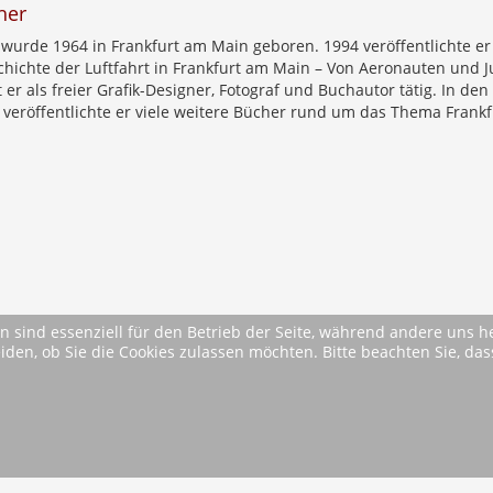
her
wurde 1964 in Frankfurt am Main geboren. 1994 veröffentlichte er
chichte der Luftfahrt in Frankfurt am Main – Von Aeronauten und 
st er als freier Grafik-Designer, Fotograf und Buchautor tätig. In den
 veröffentlichte er viele weitere Bücher rund um das Thema Frankf
n sind essenziell für den Betrieb der Seite, während andere uns 
eiden, ob Sie die Cookies zulassen möchten. Bitte beachten Sie, d
on
* Alle Preise inkl. MwSt. ggfls. zzgl. Versandkosten (si