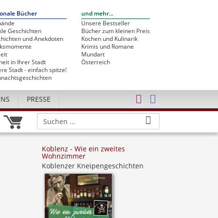
onale Bücher
und mehr...
bände
Unsere Bestseller
le Geschichten
Bücher zum kleinen Preis
hichten und Anekdoten
Kochen und Kulinarik
cksmomente
Krimis und Romane
eit
Mundart
heit in Ihrer Stadt
Österreich
re Stadt - einfach spitze!
nachtsgeschichten
UNS
PRESSE
Koblenz - Wie ein zweites
Wohnzimmer
Koblenzer Kneipengeschichten