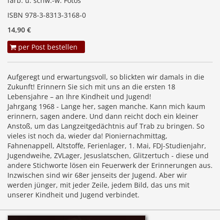
farb. u. schw.-w. Fotos
ISBN 978-3-8313-3168-0
14,90 €
per Post bestellen
Aufgeregt und erwartungsvoll, so blickten wir damals in die
Zukunft! Erinnern Sie sich mit uns an die ersten 18
Lebensjahre – an Ihre Kindheit und Jugend!
Jahrgang 1968 - Lange her, sagen manche. Kann mich kaum
erinnern, sagen andere. Und dann reicht doch ein kleiner
Anstoß, um das Langzeitgedächtnis auf Trab zu bringen. So
vieles ist noch da, wieder da! Pioniernachmittag,
Fahnenappell, Altstoffe, Ferienlager, 1. Mai, FDJ-Studienjahr,
Jugendweihe, ZVLager, Jesuslatschen, Glitzertuch - diese und
andere Stichworte lösen ein Feuerwerk der Erinnerungen aus.
Inzwischen sind wir 68er jenseits der Jugend. Aber wir
werden jünger, mit jeder Zeile, jedem Bild, das uns mit
unserer Kindheit und Jugend verbindet.