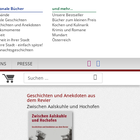
onale Bücher
und mehr...
bände
Unsere Bestseller
le Geschichten
Bücher zum kleinen Preis
hichten und Anekdoten
Kochen und Kulinarik
cksmomente
Krimis und Romane
eit
Mundart
heit in Ihrer Stadt
Österreich
re Stadt - einfach spitze!
nachtsgeschichten
UNS
PRESSE
Geschichten und Anekdoten aus
dem Revier
Zwischen Aalskuhle und Hochofen