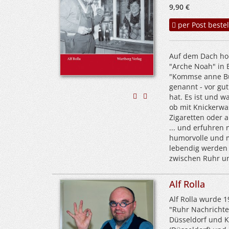
9,90 €
per Post bestel
Auf dem Dach hoc
"Arche Noah" in E
"Kommse anne Bud
genannt - vor gut
hat. Es ist und wa
ob mit Knickerwa
Zigaretten oder 
... und erfuhren 
humorvolle und m
lebendig werden 
zwischen Ruhr un
Alf Rolla
Alf Rolla wurde 
"Ruhr Nachrichten
Düsseldorf und 