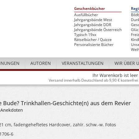
Geschenkbücher
Regi
Ausfüllbücher
Bild
Jahrgangsbände West
Dunk
Jahrgangsbände DDR
Gesc
Jahrgangsbände Österreich
Glü
Typisch 19xx
Freiz
Rätselbücher / Quizze
Kind
Personalisierte Bücher
Unse
Weih
INUNGEN
AUTOREN
VERANSTALTUNGEN
WIR ÜBER 
Ihr Warenkorb ist leer
Versand innerhalb Deutschland ab 9,90 € kostenfrei
Bude? Trinkhallen-Geschichte(n) aus dem Revier
 Anekdoten
 21 cm, fadengeheftetes Hardcover, zahlr. schw.-w. Fotos
1706-6