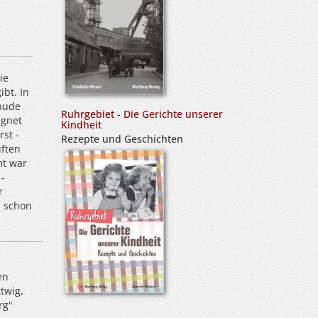
ie
ibt. In
sbude
Ruhrgebiet - Die Gerichte unserer
ignet
Kindheit
rst -
Rezepte und Geschichten
uften
mt war
-
r
n schon
en
twig,
rg"