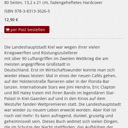
80 Seiten, 13,2 x 21 cm, fadengeheftetes Hardcover
ISBN 978-3-8313-3626-5
12,90 €
per Post bestellen
Die Landeshauptstadt Kiel war wegen ihrer vielen
Kriegswerften und Rüstungszulieferer
mit über 90 Luftangriffen im Zweiten Weltkrieg die am
meisten angegriffene Großstadt in
Deutschland. Erst im Wirtschaftswunder konnte man sich
wieder etwas leisten: Mal in eines der neuen Cafés gehen,
auf der Holstenstraße flanieren oder in der Florida-Bar
tanzen. Internationale Stars wie Jimi Hendrix, Eric Clapton
und Bill Haley traten mit ihren Bands im legendären Star-
Palast in Kiel-Gaarden auf und in den Kinos auf dem
Westufer fanden Weltpremieren statt. Die Landeshauptstadt
war wieder zu neuem Leben erweckt worden. Aber Kiel ist
noch viel mehr: Es kann aufregend, dunkel, gruselig und
geheimnisvoll sein. Dieses Buch widmet sich vielen Dingen,
die im Schutze der Nacht stattfinden: das Aufblühen der