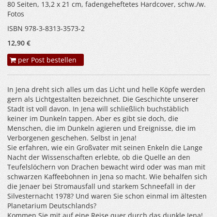
80 Seiten, 13,2 x 21 cm, fadengeheftetes Hardcover, schw./w.
Fotos
ISBN 978-3-8313-3573-2
12,90 €
per Post bestellen
In Jena dreht sich alles um das Licht und helle Köpfe werden
gern als Lichtgestalten bezeichnet. Die Geschichte unserer
Stadt ist voll davon. In Jena will schließlich buchstäblich
keiner im Dunkeln tappen. Aber es gibt sie doch, die
Menschen, die im Dunkeln agieren und Ereignisse, die im
Verborgenen geschehen. Selbst in Jena!
Sie erfahren, wie ein Großvater mit seinen Enkeln die Lange
Nacht der Wissenschaften erlebte, ob die Quelle an den
Teufelslöchern von Drachen bewacht wird oder was man mit
schwarzen Kaffeebohnen in Jena so macht. Wie behalfen sich
die Jenaer bei Stromausfall und starkem Schneefall in der
Silvesternacht 1978? Und waren Sie schon einmal im ältesten
Planetarium Deutschlands?
Kommen Sie mit auf eine Reise quer durch das dunkle Jena!