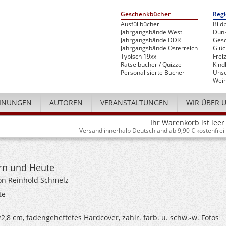
Geschenkbücher
Regi
Ausfüllbücher
Bild
Jahrgangsbände West
Dunk
Jahrgangsbände DDR
Gesc
Jahrgangsbände Österreich
Glü
Typisch 19xx
Freiz
Rätselbücher / Quizze
Kind
Personalisierte Bücher
Unse
Weih
INUNGEN
AUTOREN
VERANSTALTUNGEN
WIR ÜBER 
Ihr Warenkorb ist leer
Versand innerhalb Deutschland ab 9,90 € kostenfrei
rn und Heute
von Reinhold Schmelz
te
 22,8 cm, fadengeheftetes Hardcover, zahlr. farb. u. schw.-w. Fotos