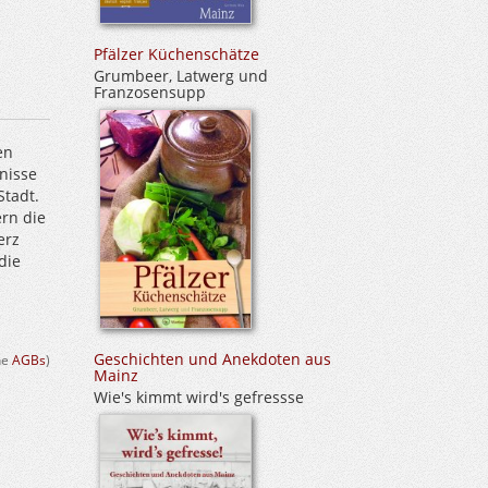
Pfälzer Küchenschätze
Grumbeer, Latwerg und
Franzosensupp
en
nisse
Stadt.
rn die
erz
die
Geschichten und Anekdoten aus
ehe
AGBs
)
Mainz
Wie's kimmt wird's gefressse