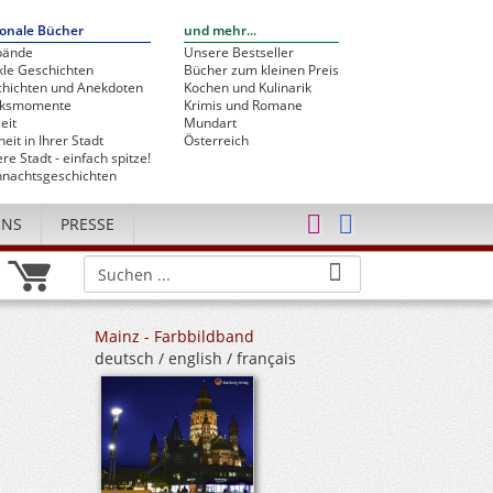
onale Bücher
und mehr...
bände
Unsere Bestseller
le Geschichten
Bücher zum kleinen Preis
hichten und Anekdoten
Kochen und Kulinarik
cksmomente
Krimis und Romane
eit
Mundart
heit in Ihrer Stadt
Österreich
re Stadt - einfach spitze!
nachtsgeschichten
UNS
PRESSE
Mainz - Farbbildband
deutsch / english / français