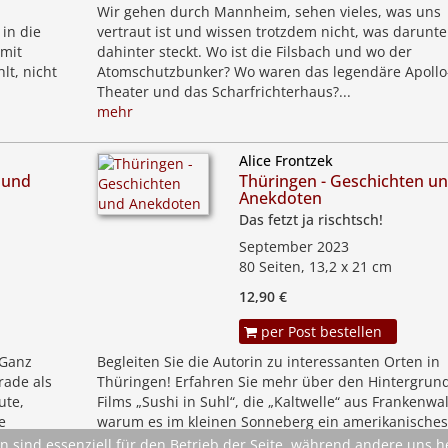
Wir gehen durch Mannheim, sehen vieles, was uns
 in die
vertraut ist und wissen trotzdem nicht, was darunte
 mit
dahinter steckt. Wo ist die Filsbach und wo der
lt, nicht
Atomschutzbunker? Wo waren das legendäre Apollo
Theater und das Scharfrichterhaus?...
mehr
Alice Frontzek
 und
Thüringen - Geschichten u
Anekdoten
Das fetzt ja rischtsch!
September 2023
80 Seiten, 13,2 x 21 cm
12,90 €
per Post bestellen
 Ganz
Begleiten Sie die Autorin zu interessanten Orten in
rade als
Thüringen! Erfahren Sie mehr über den Hintergrun
ute,
Films „Sushi in Suhl“, die „Kaltwelle“ aus Frankenwa
e
warum es im kleinen Sonneberg ein amerikanisches
Konsulat gab. Vergessen...
n sind essenziell für den Betrieb der Seite, während andere uns 