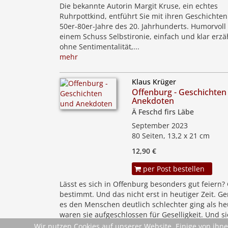
Die bekannte Autorin Margit Kruse, ein echtes
Ruhrpottkind, entführt Sie mit ihren Geschichten
50er-80er-Jahre des 20. Jahrhunderts. Humorvoll
einem Schuss Selbstironie, einfach und klar erzäh
ohne Sentimentalität,...
mehr
Klaus Krüger
Offenburg - Geschichten
Anekdoten
Ä Feschd firs Läbe
September 2023
80 Seiten, 13,2 x 21 cm
12,90 €
per Post bestellen
Lässt es sich in Offenburg besonders gut feiern?
bestimmt. Und das nicht erst in heutiger Zeit. Ge
es den Menschen deutlich schlechter ging als he
waren sie aufgeschlossen für Geselligkeit. Und si
schafften es, aus...
Wir nutzen Cookies auf unserer Website. Einige von ihne