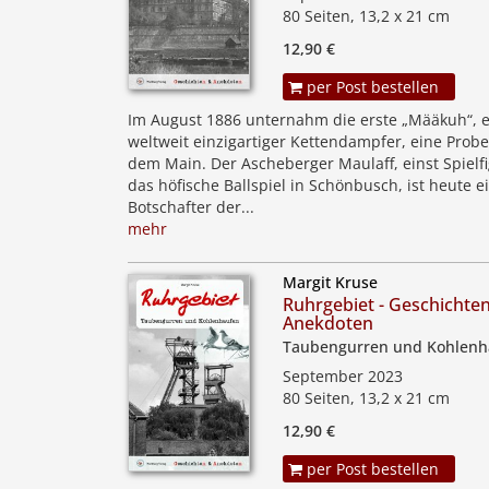
80 Seiten, 13,2 x 21 cm
12,90 €
per Post bestellen
Im August 1886 unternahm die erste „Määkuh“, e
weltweit einzigartiger Kettendampfer, eine Probe
dem Main. Der Ascheberger Maulaff, einst Spielfi
das höfische Ballspiel in Schönbusch, ist heute e
Botschafter der...
mehr
Margit Kruse
Ruhrgebiet - Geschichte
Anekdoten
Taubengurren und Kohlenh
September 2023
80 Seiten, 13,2 x 21 cm
12,90 €
per Post bestellen