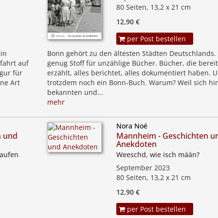
80 Seiten, 13,2 x 21 cm
12,90 €
per Post bestellen
in
Bonn gehört zu den ältesten Städten Deutschlands. 
fahrt auf
genug Stoff für unzählige Bücher. Bücher, die bereit
gur für
erzählt, alles berichtet, alles dokumentiert haben. 
ine Art
trotzdem noch ein Bonn-Buch. Warum? Weil sich hin
bekannten und...
mehr
Nora Noé
n und
Mannheim - Geschichten u
Anekdoten
aufen
Weeschd, wie isch mään?
September 2023
80 Seiten, 13,2 x 21 cm
12,90 €
per Post bestellen