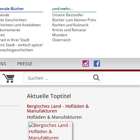
onale Bücher
und mehr...
bände
Unsere Bestseller
le Geschichten
Bücher zum kleinen Preis
hichten und Anekdoten
Kochen und Kulinarik
cksmomente
Krimis und Romane
eit
Mundart
heit in Ihrer Stadt
Österreich
re Stadt - einfach spitze!
nachtsgeschichten
UNS
PRESSE
Aktuelle Toptitel
Bergisches Land - Hofläden &
Manufakturen
Hofläden & Manufakturen