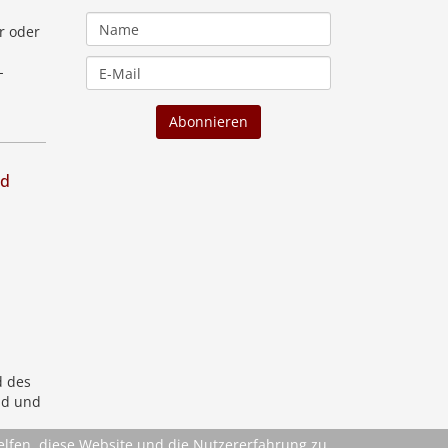
r oder
-
nd
d des
ld und
helfen, diese Website und die Nutzererfahrung zu