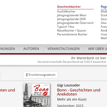
Geschenkbücher
Regi
Ausfüllbücher
Bild
Jahrgangsbände West
Dunk
Jahrgangsbände DDR
Gesc
Jahrgangsbände Österreich
Glü
Typisch 19xx
Freiz
Rätselbücher / Quizze
Kind
Personalisierte Bücher
Unse
Weih
INUNGEN
AUTOREN
VERANSTALTUNGEN
WIR ÜBER 
Ihr Warenkorb ist leer
Versand innerhalb Deutschland ab 9,90 € kostenfrei
Erscheinungsdatum
Gigi Louisoder
hten und
Bonn - Geschichten und
Anekdoten
Mehr als ein Kuss!
September 2023