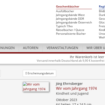
Geschenkbücher
Regi
Ausfüllbücher
Bild
Jahrgangsbände West
Dunk
Jahrgangsbände DDR
Gesc
Jahrgangsbände Österreich
Glü
Typisch 19xx
Freiz
Rätselbücher / Quizze
Kind
Personalisierte Bücher
Unse
Weih
INUNGEN
AUTOREN
VERANSTALTUNGEN
WIR ÜBER 
Ihr Warenkorb ist leer
Versand innerhalb Deutschland ab 9,90 € kostenfrei
Erscheinungsdatum
Jörg Ehrnsberger
Wir vom Jahrgang 1974
Kindheit und Jugend
Oktober 2023
64 Seiten, 17 x 24,5 cm