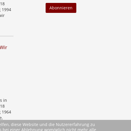
 18
g 1994
wir
 Wir
s in
 18
g 1964
e,
helfen, diese Website und die Nutzererfahrung zu
ass bei einer Ablehnung womöglich nicht mehr alle