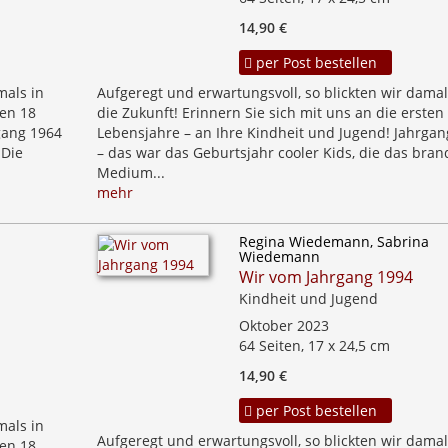
14,90 €
per Post bestellen
mals in
Aufgeregt und erwartungsvoll, so blickten wir damal
ten 18
die Zukunft! Erinnern Sie sich mit uns an die ersten
gang 1964
Lebensjahre – an Ihre Kindheit und Jugend! Jahrgan
 Die
– das war das Geburtsjahr cooler Kids, die das bra
Medium...
mehr
Regina Wiedemann, Sabrina
Wiedemann
Wir vom Jahrgang 1994
Kindheit und Jugend
Oktober 2023
64 Seiten, 17 x 24,5 cm
14,90 €
per Post bestellen
mals in
Aufgeregt und erwartungsvoll, so blickten wir damal
ten 18