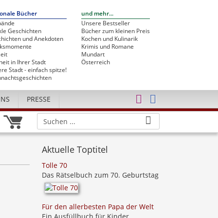
onale Bücher
und mehr...
bände
Unsere Bestseller
le Geschichten
Bücher zum kleinen Preis
hichten und Anekdoten
Kochen und Kulinarik
cksmomente
Krimis und Romane
eit
Mundart
heit in Ihrer Stadt
Österreich
re Stadt - einfach spitze!
nachtsgeschichten
UNS
PRESSE
Aktuelle Toptitel
Tolle 70
Das Rätselbuch zum 70. Geburtstag
Für den allerbesten Papa der Welt
Ein Ausfüllbuch für Kinder