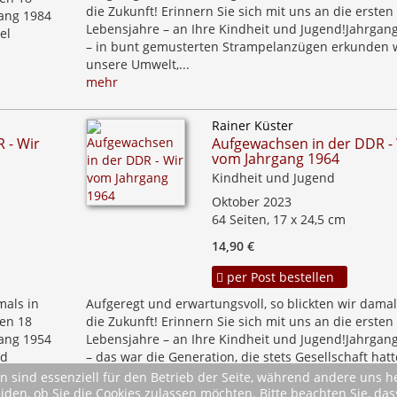
die Zukunft! Erinnern Sie sich mit uns an die ersten
gang 1984
Lebensjahre – an Ihre Kindheit und Jugend!Jahrgan
el
– in bunt gemusterten Strampelanzügen erkunden 
unsere Umwelt,...
mehr
Rainer Küster
 - Wir
Aufgewachsen in der DDR -
vom Jahrgang 1964
Kindheit und Jugend
Oktober 2023
64 Seiten, 17 x 24,5 cm
14,90 €
per Post bestellen
mals in
Aufgeregt und erwartungsvoll, so blickten wir damal
ten 18
die Zukunft! Erinnern Sie sich mit uns an die ersten
gang 1954
Lebensjahre – an Ihre Kindheit und Jugend!Jahrgan
nd
– das war die Generation, die stets Gesellschaft hatt
gehörte sie...
n sind essenziell für den Betrieb der Seite, während andere uns 
mehr
eiden, ob Sie die Cookies zulassen möchten. Bitte beachten Sie, d