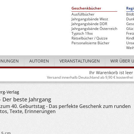
Geschenkbücher
Regi
Ausfüllbücher
Bild
Jahrgangsbände West
Dunk
Jahrgangsbände DDR
Gesc
Jahrgangsbände Österreich
Glü
Typisch 19xx
Freiz
Rätselbücher / Quizze
Kind
Personalisierte Bücher
Unse
Weih
INUNGEN
AUTOREN
VERANSTALTUNGEN
WIR ÜBER 
Ihr Warenkorb ist leer
Versand innerhalb Deutschland ab 9,90 € kostenfrei
rg-Verlag
- Der beste Jahrgang
zum 40. Geburtstag - Das perfekte Geschenk zum runden
tos, Texte, Erinnerungen
5,5 cm