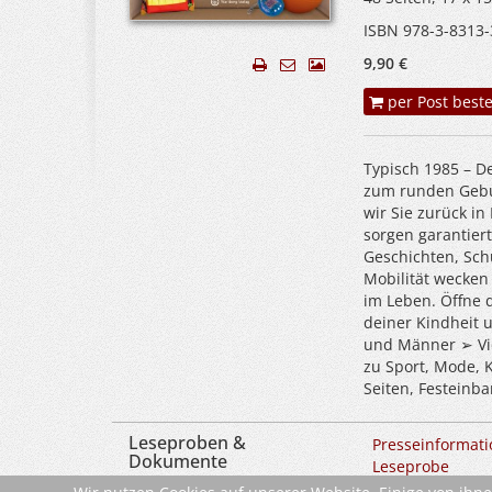
ISBN 978-3-8313-
9,90 €
per Post beste
Typisch 1985 – D
zum runden Gebu
wir Sie zurück in
sorgen garantier
Geschichten, Sch
Mobilität wecken
im Leben. Öffne 
deiner Kindheit 
und Männer ➢ Vie
zu Sport, Mode, 
Seiten, Festeinba
Leseproben &
Presseinformati
Dokumente
Leseprobe