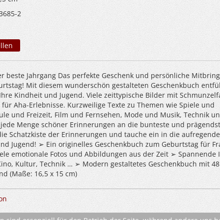
3685-2
llen
er beste Jahrgang Das perfekte Geschenk und persönliche Mitbring
rtstag! Mit diesem wunderschön gestalteten Geschenkbuch entfü
 Ihre Kindheit und Jugend. Viele zeittypische Bilder mit Schmunzelf
t für Aha-Erlebnisse. Kurzweilige Texte zu Themen wie Spiele und
ule und Freizeit, Film und Fernsehen, Mode und Musik, Technik u
 jede Menge schöner Erinnerungen an die bunteste und prägendst
die Schatzkiste der Erinnerungen und tauche ein in die aufregende
und Jugend! ➢ Ein originelles Geschenkbuch zum Geburtstag für F
le emotionale Fotos und Abbildungen aus der Zeit ➢ Spannende I
Kino, Kultur, Technik … ➢ Modern gestaltetes Geschenkbuch mit 48
nd (Maße: 16,5 x 15 cm)
on