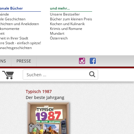
onale Bücher
und mehr...
bände
Unsere Bestseller
le Geschichten
Bücher zum kleinen Preis
hichten und Anekdoten
Kochen und Kulinarik
cksmomente
Krimis und Romane
eit
Mundart
heit in Ihrer Stadt
Österreich
re Stadt - einfach spitze!
nachtsgeschichten
UNS
PRESSE
Typisch 1987
Der beste Jahrgang