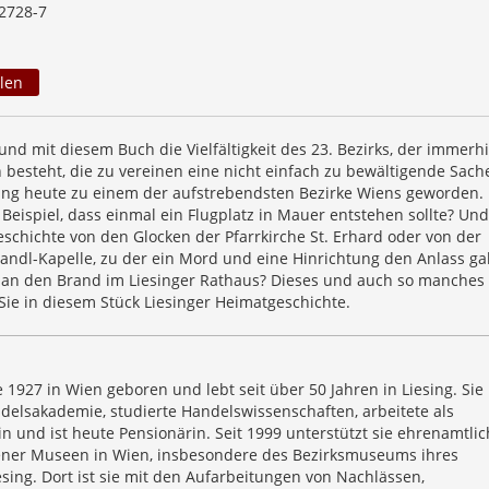
2728-7
len
und mit diesem Buch die Vielfältigkeit des 23. Bezirks, der immerh
n besteht, die zu vereinen eine nicht einfach zu bewältigende Sach
sing heute zu einem der aufstrebendsten Bezirke Wiens geworden.
eispiel, dass einmal ein Flugplatz in Mauer entstehen sollte? Und
schichte von den Glocken der Pfarrkirche St. Erhard oder von der
andl-Kapelle, zu der ein Mord und eine Hinrichtung den Anlass g
h an den Brand im Liesinger Rathaus? Dieses und auch so manches 
Sie in diesem Stück Liesinger Heimatgeschichte.
 1927 in Wien geboren und lebt seit über 50 Jahren in Liesing. Sie
delsakademie, studierte Handelswissenschaften, arbeitete als
n und ist heute Pensionärin. Seit 1999 unterstützt sie ehrenamtlic
ener Museen in Wien, insbesondere des Bezirksmuseums ihres
sing. Dort ist sie mit den Aufarbeitungen von Nachlässen,