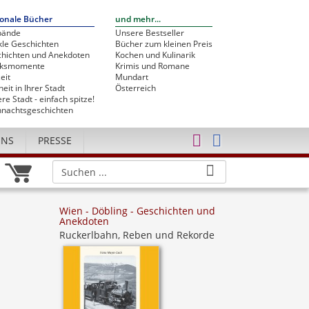
onale Bücher
und mehr...
bände
Unsere Bestseller
le Geschichten
Bücher zum kleinen Preis
hichten und Anekdoten
Kochen und Kulinarik
cksmomente
Krimis und Romane
eit
Mundart
heit in Ihrer Stadt
Österreich
re Stadt - einfach spitze!
nachtsgeschichten
UNS
PRESSE
Wien - Döbling - Geschichten und
Anekdoten
Ruckerlbahn, Reben und Rekorde