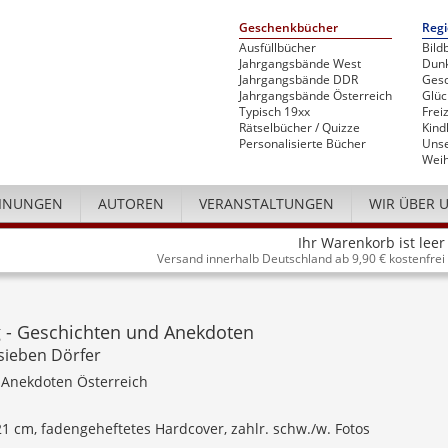
Geschenkbücher
Regi
Ausfüllbücher
Bild
Jahrgangsbände West
Dunk
Jahrgangsbände DDR
Gesc
Jahrgangsbände Österreich
Glü
Typisch 19xx
Freiz
Rätselbücher / Quizze
Kind
Personalisierte Bücher
Unse
Weih
INUNGEN
AUTOREN
VERANSTALTUNGEN
WIR ÜBER 
Ihr Warenkorb ist leer
Versand innerhalb Deutschland ab 9,90 € kostenfrei
g - Geschichten und Anekdoten
sieben Dörfer
 Anekdoten Österreich
 21 cm, fadengeheftetes Hardcover, zahlr. schw./w. Fotos