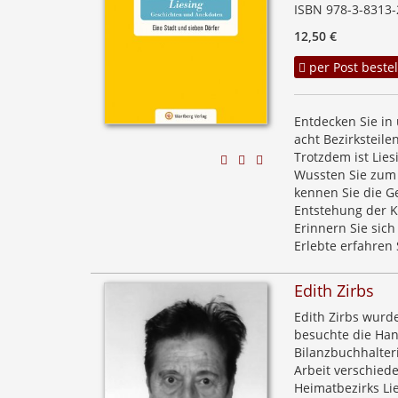
ISBN 978-3-8313-
12,50 €
per Post bestel
Entdecken Sie in 
acht Bezirksteile
Trotzdem ist Lie
Wussten Sie zum B
kennen Sie die Ge
Entstehung der K
Erinnern Sie sic
Erlebte erfahren 
Edith Zirbs
Edith Zirbs wurde
besuchte die Han
Bilanzbuchhalteri
Arbeit verschied
Heimatbezirks Lie