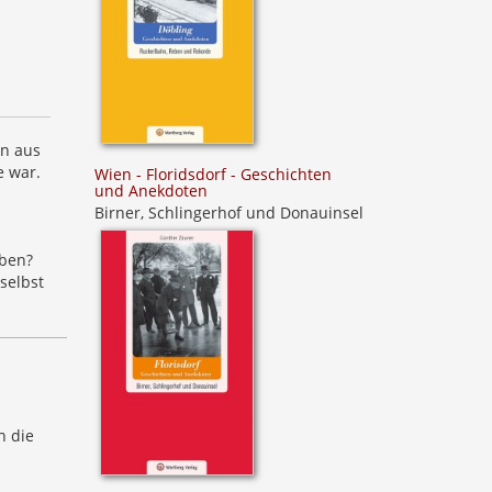
in aus
e war.
Wien - Floridsdorf - Geschichten
und Anekdoten
Birner, Schlingerhof und Donauinsel
aben?
selbst
h die