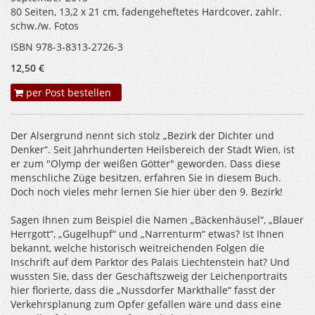
80 Seiten, 13,2 x 21 cm, fadengeheftetes Hardcover, zahlr.
schw./w. Fotos
ISBN 978-3-8313-2726-3
12,50 €
per Post bestellen
Der Alsergrund nennt sich stolz „Bezirk der Dichter und
Denker“. Seit Jahrhunderten Heilsbereich der Stadt Wien, ist
er zum "Olymp der weißen Götter" geworden. Dass diese
menschliche Züge besitzen, erfahren Sie in diesem Buch.
Doch noch vieles mehr lernen Sie hier über den 9. Bezirk!
Sagen Ihnen zum Beispiel die Namen „Bäckenhäusel“, „Blauer
Herrgott“, „Gugelhupf“ und „Narrenturm“ etwas? Ist Ihnen
bekannt, welche historisch weitreichenden Folgen die
Inschrift auf dem Parktor des Palais Liechtenstein hat? Und
wussten Sie, dass der Geschäftszweig der Leichenportraits
hier florierte, dass die „Nussdorfer Markthalle“ fasst der
Verkehrsplanung zum Opfer gefallen wäre und dass eine