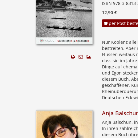
ISBN 978-3-8313-
12,90 €
per Post beste
Nur Koblenz alle
bestreiten. Aber
Flüssen weitaus 
dass sie im Jahre
Dinge auf ehemal
und Egon stecken
diesem Buch. Abe
geschaffener, Kun
Rheinüberquerung
Deutschen Eck wi
Anja Balschu
Anja Balschun, in
In ihren zahlreic
diesem Buch ihr