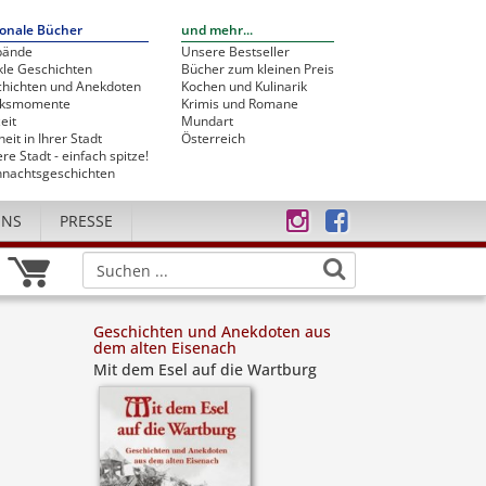
onale Bücher
und mehr...
bände
Unsere Bestseller
le Geschichten
Bücher zum kleinen Preis
hichten und Anekdoten
Kochen und Kulinarik
cksmomente
Krimis und Romane
eit
Mundart
heit in Ihrer Stadt
Österreich
re Stadt - einfach spitze!
nachtsgeschichten
UNS
PRESSE
Geschichten und Anekdoten aus
dem alten Eisenach
Mit dem Esel auf die Wartburg