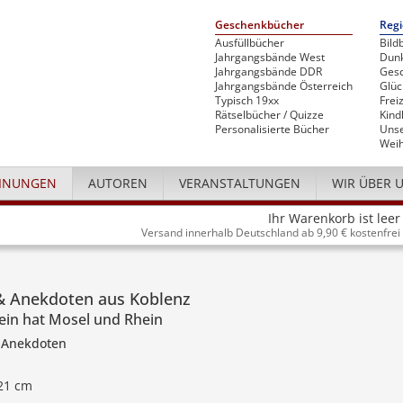
Geschenkbücher
Regi
Ausfüllbücher
Bild
Jahrgangsbände West
Dunk
Jahrgangsbände DDR
Gesc
Jahrgangsbände Österreich
Glü
Typisch 19xx
Freiz
Rätselbücher / Quizze
Kind
Personalisierte Bücher
Unse
Weih
INUNGEN
AUTOREN
VERANSTALTUNGEN
WIR ÜBER 
Ihr Warenkorb ist leer
Versand innerhalb Deutschland ab 9,90 € kostenfrei
& Anekdoten aus Koblenz
lein hat Mosel und Rhein
 Anekdoten
 21 cm