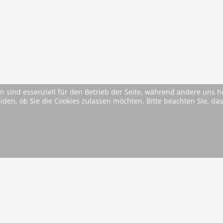
n sind essenziell für den Betrieb der Seite, während andere uns 
on
eiden, ob Sie die Cookies zulassen möchten. Bitte beachten Sie, d
* Alle Preise inkl. MwSt. ggfls. zzgl. Versandkosten (si
AGB
Im