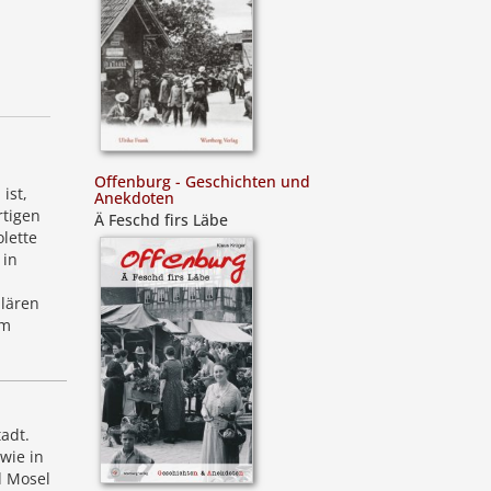
Offenburg - Geschichten und
ist,
Anekdoten
rtigen
Ä Feschd firs Läbe
lette
 in
ulären
am
adt.
wie in
d Mosel