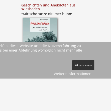
Geschichten und Anekdoten aus
Wiesbaden
"Mir schdrunze nit, mer hunn"
helfen, diese Website und die Nutzererfahrung zu
ass bei einer Ablehnung womöglich nicht mehr alle
Akzeptieren
ehe
AGBs
)
Weitere Informationen
pressum
Datenschutz
Kontakt
Vertrag widerrufen