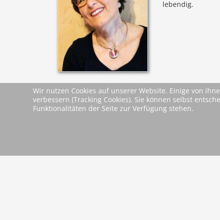
lebendig.
Wir nutzen Cookies auf unserer Website. Einige von ihne
Leseproben &
Presseinformati
verbessern (Tracking Cookies). Sie können selbst entsch
Dokumente
Leseprobe
Funktionalitäten der Seite zur Verfügung stehen.
zurück
2026 Wartberg-Verlag GmbH