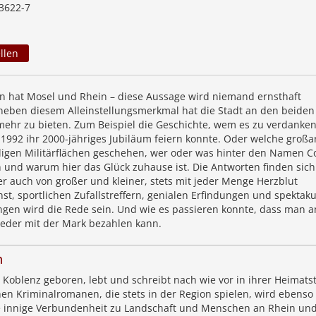
3622-7
llen
in hat Mosel und Rhein – diese Aussage wird niemand ernsthaft
 neben diesem Alleinstellungsmerkmal hat die Stadt an den beiden
mehr zu bieten. Zum Beispiel die Geschichte, wem es zu verdanken 
 1992 ihr 2000-jähriges Jubiläum feiern konnte. Oder welche großa
igen Militärflächen geschehen, wer oder was hinter den Namen Co
 und warum hier das Glück zuhause ist. Die Antworten finden sich
r auch von großer und kleiner, stets mit jeder Menge Herzblut
st, sportlichen Zufallstreffern, genialen Erfindungen und spektak
en wird die Rede sein. Und wie es passieren konnte, dass man 
eder mit der Mark bezahlen kann.
n
 Koblenz geboren, lebt und schreibt nach wie vor in ihrer Heimatst
hen Kriminalromanen, die stets in der Region spielen, wird ebenso 
e innige Verbundenheit zu Landschaft und Menschen an Rhein un