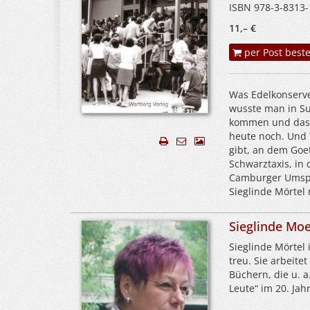
ISBN 978-3-8313-
11,– €
per Post beste
Was Edelkonserv
wusste man in Su
kommen und dass 
heute noch. Und 
gibt, an dem Goe
Schwarztaxis, in
Camburger Umspa
Sieglinde Mörte
Sieglinde Moe
Sieglinde Mörtel
treu. Sie arbeitet
Büchern, die u. a
Leute“ im 20. Jah