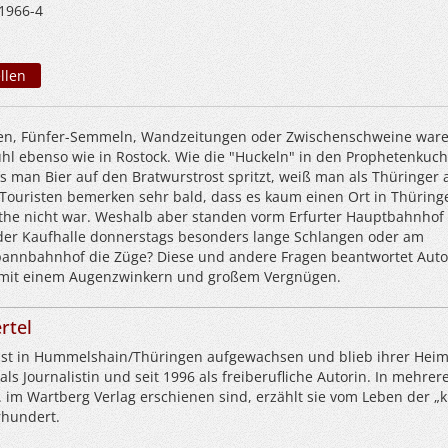
1966-4
llen
en, Fünfer-Semmeln, Wandzeitungen oder Zwischenschweine ware
hl ebenso wie in Rostock. Wie die "Huckeln" in den Prophetenkuc
man Bier auf den Bratwurstrost spritzt, weiß man als Thüringer 
Touristen bemerken sehr bald, dass es kaum einen Ort in Thüring
the nicht war. Weshalb aber standen vorm Erfurter Hauptbahnhof 
 der Kaufhalle donnerstags besonders lange Schlangen oder am
nnbahnhof die Züge? Diese und andere Fragen beantwortet Auto
l mit einem Augenzwinkern und großem Vergnügen.
rtel
 ist in Hummelshain/Thüringen aufgewachsen und blieb ihrer Heim
 als Journalistin und seit 1996 als freiberufliche Autorin. In mehrer
. im Wartberg Verlag erschienen sind, erzählt sie vom Leben der „k
rhundert.