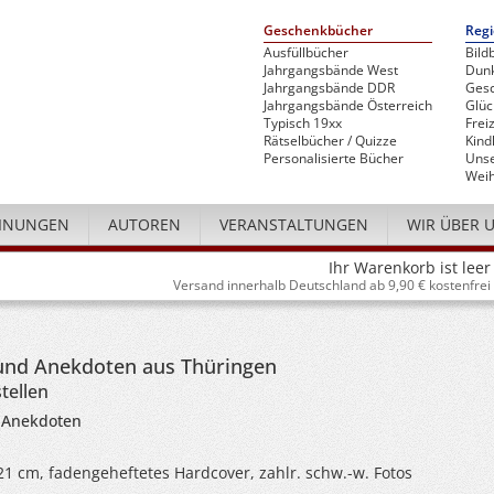
Geschenkbücher
Regi
Ausfüllbücher
Bild
Jahrgangsbände West
Dunk
Jahrgangsbände DDR
Gesc
Jahrgangsbände Österreich
Glü
Typisch 19xx
Freiz
Rätselbücher / Quizze
Kind
Personalisierte Bücher
Unse
Weih
INUNGEN
AUTOREN
VERANSTALTUNGEN
WIR ÜBER 
Ihr Warenkorb ist leer
Versand innerhalb Deutschland ab 9,90 € kostenfrei
l
und Anekdoten aus Thüringen
tellen
 Anekdoten
 21 cm, fadengeheftetes Hardcover, zahlr. schw.-w. Fotos