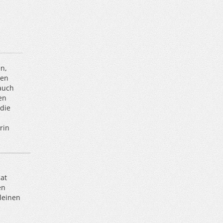
n,
hen
auch
en
die
rin
at
en
leinen