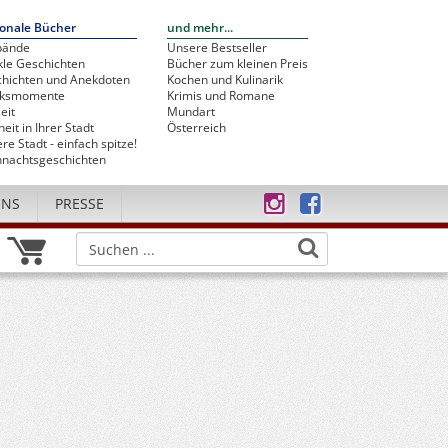
onale Bücher
und mehr...
bände
Unsere Bestseller
le Geschichten
Bücher zum kleinen Preis
hichten und Anekdoten
Kochen und Kulinarik
cksmomente
Krimis und Romane
eit
Mundart
heit in Ihrer Stadt
Österreich
re Stadt - einfach spitze!
nachtsgeschichten
UNS
PRESSE