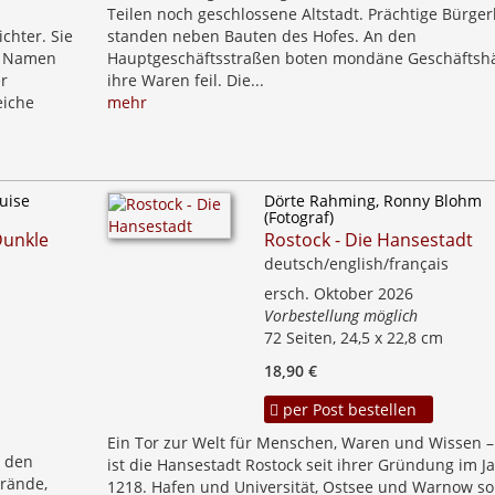
Teilen noch geschlossene Altstadt. Prächtige Bürge
ichter. Sie
standen neben Bauten des Hofes. An den
em Namen
Hauptgeschäftsstraßen boten mondäne Geschäftsh
er
ihre Waren feil. Die...
eiche
mehr
uise
Dörte Rahming, Ronny Blohm
(Fotograf)
Dunkle
Rostock - Die Hansestadt
deutsch/english/français
ersch. Oktober 2026
Vorbestellung möglich
72 Seiten, 24,5 x 22,8 cm
18,90 €
per Post bestellen
Ein Tor zur Welt für Menschen, Waren und Wissen –
u den
ist die Hansestadt Rostock seit ihrer Gründung im J
rände,
1218. Hafen und Universität, Ostsee und Warnow so