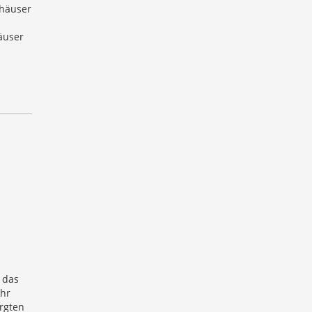
rhäuser
äuser
 das
ahr
rgten