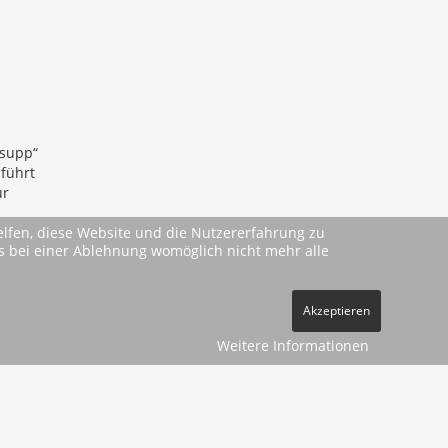
nsupp“
 führt
ur
helfen, diese Website und die Nutzererfahrung zu
ass bei einer Ablehnung womöglich nicht mehr alle
Akzeptieren
Weitere Informationen
pressum
Datenschutz
Kontakt
Vertrag widerrufen