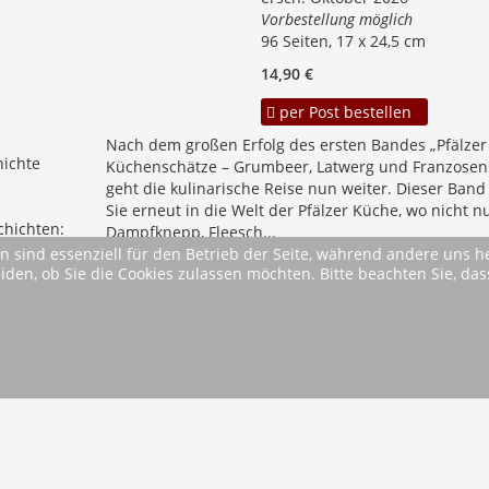
Vorbestellung möglich
96 Seiten, 17 x 24,5 cm
14,90 €
per Post bestellen
Nach dem großen Erfolg des ersten Bandes „Pfälzer
hichte
Küchenschätze – Grumbeer, Latwerg und Franzose
n
geht die kulinarische Reise nun weiter. Dieser Band
Sie erneut in die Welt der Pfälzer Küche, wo nicht n
hichten:
Dampfknepp, Fleesch...
che...
n sind essenziell für den Betrieb der Seite, während andere uns 
mehr
eiden, ob Sie die Cookies zulassen möchten. Bitte beachten Sie, d
ck
1
2
3
4
Vor
Ende
AGB
Im