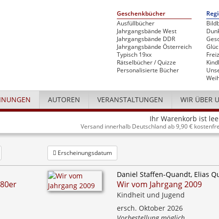
Geschenkbücher
Regi
Ausfüllbücher
Bild
Jahrgangsbände West
Dunk
Jahrgangsbände DDR
Gesc
Jahrgangsbände Österreich
Glü
Typisch 19xx
Freiz
Rätselbücher / Quizze
Kind
Personalisierte Bücher
Unse
Weih
INUNGEN
AUTOREN
VERANSTALTUNGEN
WIR ÜBER 
Ihr Warenkorb ist lee
Versand innerhalb Deutschland ab 9,90 € kostenfre
Erscheinungsdatum
Daniel Staffen-Quandt, Elias 
 80er
Wir vom Jahrgang 2009
Kindheit und Jugend
ersch. Oktober 2026
Vorbestellung möglich