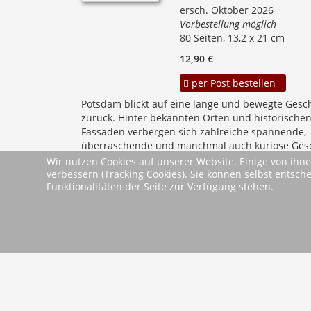
ersch. Oktober 2026
Vorbestellung möglich
80 Seiten, 13,2 x 21 cm
12,90 €
per Post bestellen
Potsdam blickt auf eine lange und bewegte Gesc
zurück. Hinter bekannten Orten und historische
Fassaden verbergen sich zahlreiche spannende,
überraschende und manchmal auch kuriose Gesc
Huckelkuchen und Wohnzimmertheater, musikalis
Wir nutzen Cookies auf unserer Website. Einige von ihne
mehr
verbessern (Tracking Cookies). Sie können selbst entsch
Funktionalitäten der Seite zur Verfügung stehen.
Start
Zurü
2026 Wartberg-Verlag GmbH