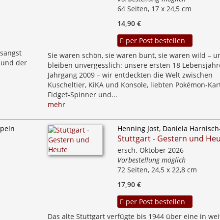
64 Seiten, 17 x 24,5 cm
14,90 €
per Post bestellen
sangst
Sie waren schön, sie waren bunt, sie waren wild – u
 und der
bleiben unvergesslich: unsere ersten 18 Lebensjahr
Jahrgang 2009 – wir entdeckten die Welt zwischen
Kuscheltier, KiKA und Konsole, liebten Pokémon-Kar
Fidget-Spinner und...
mehr
ppeln
Henning Jost, Daniela Harnisch
Stuttgart - Gestern und He
ersch. Oktober 2026
Vorbestellung möglich
72 Seiten, 24,5 x 22,8 cm
17,90 €
per Post bestellen
Das alte Stuttgart verfügte bis 1944 über eine in we