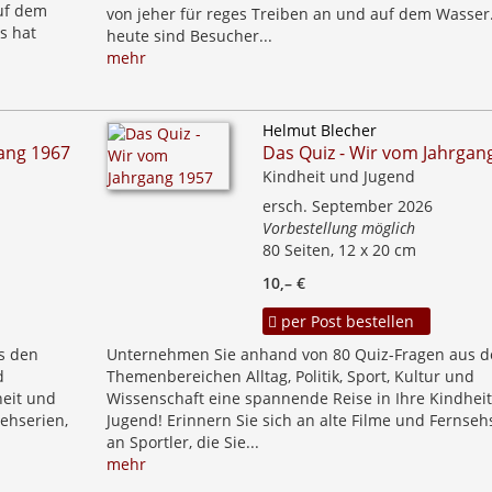
auf dem
von jeher für reges Treiben an und auf dem Wasser.
s hat
heute sind Besucher...
mehr
Helmut Blecher
gang 1967
Das Quiz - Wir vom Jahrgan
Kindheit und Jugend
ersch. September 2026
Vorbestellung möglich
80 Seiten, 12 x 20 cm
10,– €
per Post bestellen
s den
Unternehmen Sie anhand von 80 Quiz-Fragen aus d
d
Themenbereichen Alltag, Politik, Sport, Kultur und
heit und
Wissenschaft eine spannende Reise in Ihre Kindhei
sehserien,
Jugend! Erinnern Sie sich an alte Filme und Fernseh
an Sportler, die Sie...
mehr