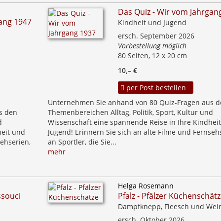
Das Quiz - Wir vom Jahrgan
gang 1947
Kindheit und Jugend
ersch. September 2026
Vorbestellung möglich
80 Seiten, 12 x 20 cm
10,– €
per Post bestellen
Unternehmen Sie anhand von 80 Quiz-Fragen aus d
s den
Themenbereichen Alltag, Politik, Sport, Kultur und
d
Wissenschaft eine spannende Reise in Ihre Kindhei
heit und
Jugend! Erinnern Sie sich an alte Filme und Fernseh
sehserien,
an Sportler, die Sie...
mehr
Helga Rosemann
ssouci
Pfalz - Pfälzer Küchenschät
Dampfknepp, Fleesch und Wei
ersch. Oktober 2026