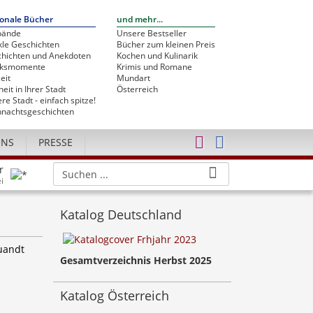
onale Bücher
und mehr...
bände
Unsere Bestseller
le Geschichten
Bücher zum kleinen Preis
hichten und Anekdoten
Kochen und Kulinarik
cksmomente
Krimis und Romane
eit
Mundart
heit in Ihrer Stadt
Österreich
re Stadt - einfach spitze!
nachtsgeschichten
UNS
PRESSE
r
i
Katalog Deutschland
Quandt
Gesamtverzeichnis Herbst 2025
Katalog Österreich