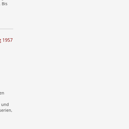
 Bis
g 1957
en
t und
serien,