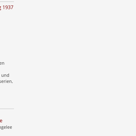
g 1937
en
t und
serien,
ze
ngelee