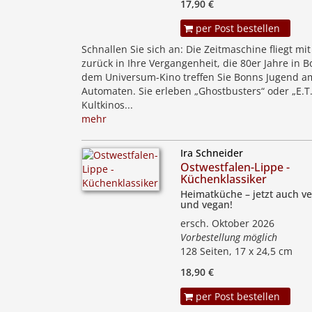
17,90 €
per Post bestellen
Schnallen Sie sich an: Die Zeitmaschine fliegt mi
zurück in Ihre Vergangenheit, die 80er Jahre in B
dem Universum-Kino treffen Sie Bonns Jugend a
Automaten. Sie erleben „Ghostbusters“ oder „E.T.
Kultkinos...
mehr
Ira Schneider
Ostwestfalen-Lippe -
Küchenklassiker
Heimatküche – jetzt auch ve
und vegan!
ersch. Oktober 2026
Vorbestellung möglich
128 Seiten, 17 x 24,5 cm
18,90 €
per Post bestellen