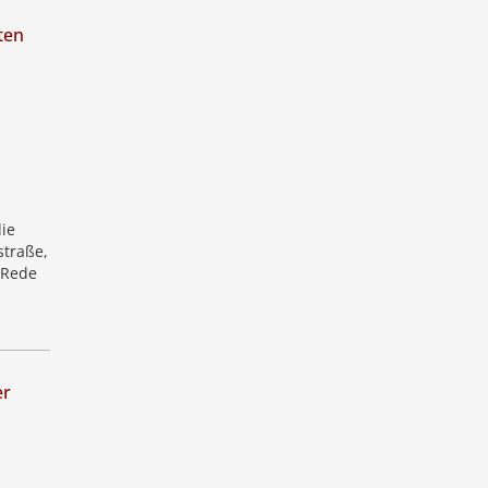
ten
ie
straße,
 Rede
er