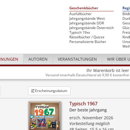
Geschenkbücher
Regi
Ausfüllbücher
Bild
Jahrgangsbände West
Dunk
Jahrgangsbände DDR
Gesc
Jahrgangsbände Österreich
Glü
Typisch 19xx
Freiz
Rätselbücher / Quizze
Kind
Personalisierte Bücher
Unse
Weih
INUNGEN
AUTOREN
VERANSTALTUNGEN
WIR ÜBER 
Ihr Warenkorb ist leer
Versand innerhalb Deutschland ab 9,90 € kostenfrei
Erscheinungsdatum
Typisch 1967
Der beste Jahrgang
ersch. November 2026
Vorbestellung möglich
48 Seiten, 15,5 x 16 cm