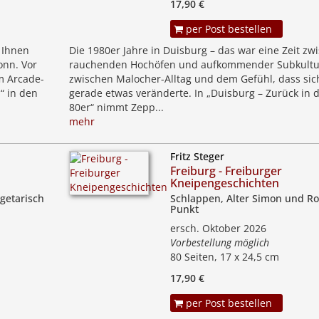
17,90 €
per Post bestellen
t Ihnen
Die 1980er Jahre in Duisburg – das war eine Zeit zw
onn. Vor
rauchenden Hochöfen und aufkommender Subkultu
m Arcade-
zwischen Malocher-Alltag und dem Gefühl, dass sic
“ in den
gerade etwas veränderte. In „Duisburg – Zurück in d
80er“ nimmt Zepp...
mehr
Fritz Steger
Freiburg - Freiburger
Kneipengeschichten
getarisch
Schlappen, Alter Simon und Ro
Punkt
ersch. Oktober 2026
Vorbestellung möglich
80 Seiten, 17 x 24,5 cm
17,90 €
per Post bestellen