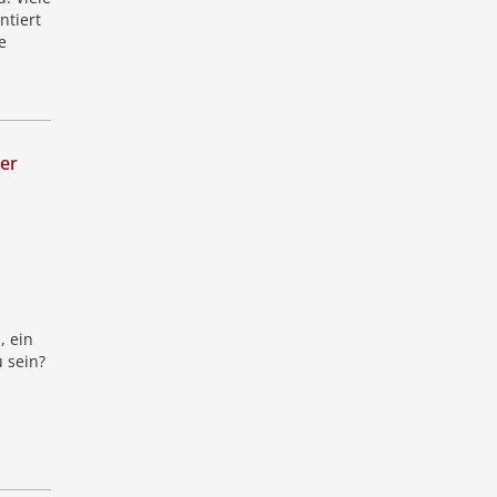
ntiert
e
0er
, ein
 sein?