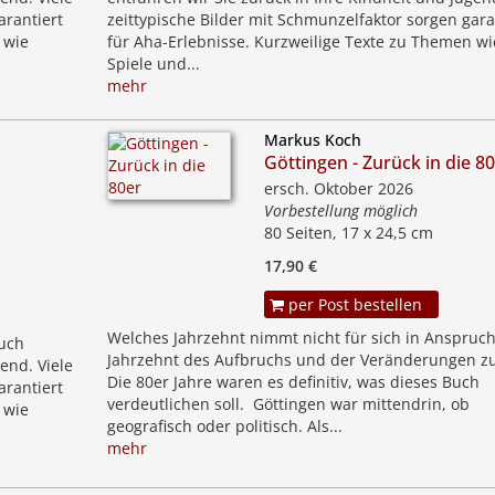
arantiert
zeittypische Bilder mit Schmunzelfaktor sorgen gara
 wie
für Aha-Erlebnisse. Kurzweilige Texte zu Themen wi
Spiele und...
mehr
Markus Koch
Göttingen - Zurück in die 8
ersch. Oktober 2026
Vorbestellung möglich
80 Seiten, 17 x 24,5 cm
17,90 €
per Post bestellen
Welches Jahrzehnt nimmt nicht für sich in Anspruch
uch
Jahrzehnt des Aufbruchs und der Veränderungen zu
end. Viele
Die 80er Jahre waren es definitiv, was dieses Buch
arantiert
verdeutlichen soll. Göttingen war mittendrin, ob
 wie
geografisch oder politisch. Als...
mehr