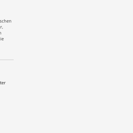
ischen
r,
h
ie
ter