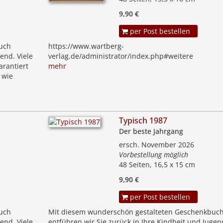
9,90 €
per Post bestellen
uch
https://www.wartberg-
end. Viele
verlag.de/administrator/index.php#weitere
arantiert
mehr
 wie
Typisch 1987
Der beste Jahrgang
ersch. November 2026
Vorbestellung möglich
48 Seiten, 16,5 x 15 cm
9,90 €
per Post bestellen
uch
Mit diesem wunderschön gestalteten Geschenkbuc
end. Viele
entführen wir Sie zurück in Ihre Kindheit und Jugend