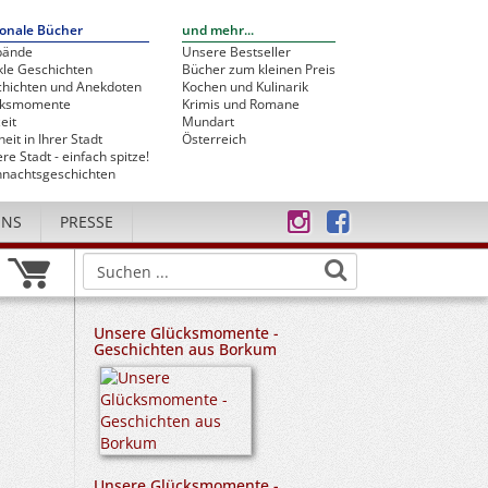
onale Bücher
und mehr...
bände
Unsere Bestseller
le Geschichten
Bücher zum kleinen Preis
hichten und Anekdoten
Kochen und Kulinarik
cksmomente
Krimis und Romane
eit
Mundart
heit in Ihrer Stadt
Österreich
re Stadt - einfach spitze!
nachtsgeschichten
UNS
PRESSE
Unsere Glücksmomente -
Geschichten aus Borkum
Unsere Glücksmomente -