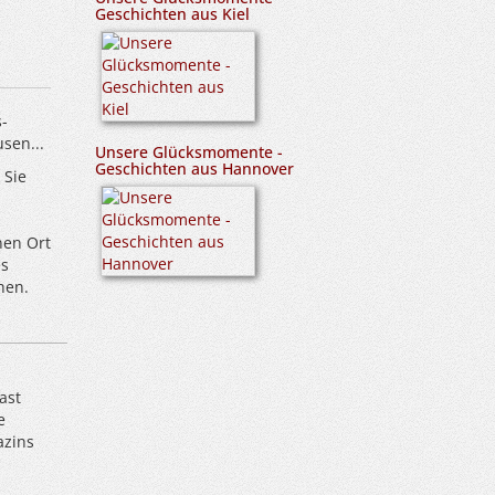
Geschichten aus Kiel
-
sen...
Unsere Glücksmomente -
Geschichten aus Hannover
 Sie
nen Ort
es
hen.
ast
e
azins
.