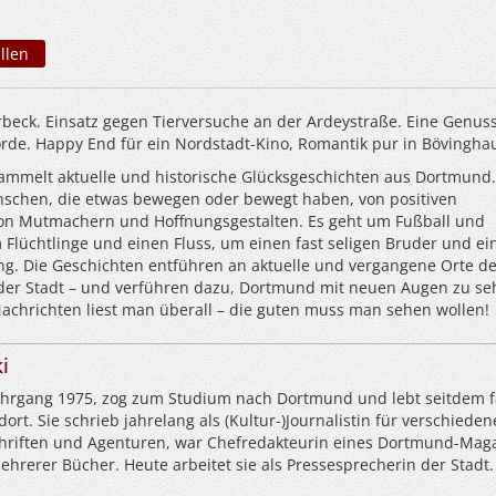
llen
rbeck. Einsatz gegen Tierversuche an der Ardeystraße. Eine Genuss
rde. Happy End für ein Nordstadt-Kino, Romantik pur in Bövinghau
ammelt aktuelle und historische Glücksgeschichten aus Dortmund.
schen, die etwas bewegen oder bewegt haben, von positiven
on Mutmachern und Hoffnungsgestalten. Es geht um Fußball und
Flüchtlinge und einen Fluss, um einen fast seligen Bruder und ei
ung. Die Geschichten entführen an aktuelle und vergangene Orte d
 der Stadt – und verführen dazu, Dortmund mit neuen Augen zu se
achrichten liest man überall – die guten muss man sehen wollen!
i
 Jahrgang 1975, zog zum Studium nach Dortmund und lebt seitdem f
rt. Sie schrieb jahrelang als (Kultur-)Journalistin für verschieden
chriften und Agenturen, war Chefredakteurin eines Dortmund-Mag
ehrerer Bücher. Heute arbeitet sie als Pressesprecherin der Stadt