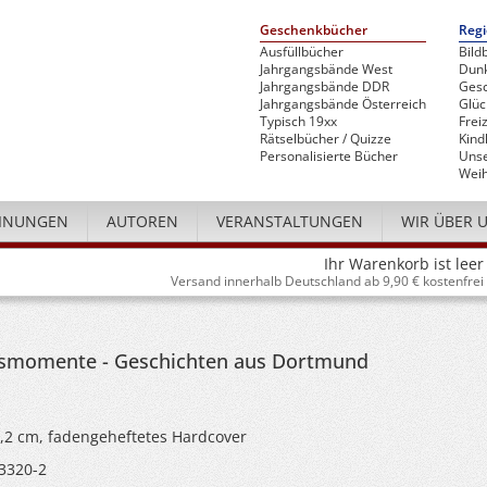
Geschenkbücher
Regi
Ausfüllbücher
Bild
Jahrgangsbände West
Dunk
Jahrgangsbände DDR
Gesc
Jahrgangsbände Österreich
Glü
Typisch 19xx
Freiz
Rätselbücher / Quizze
Kind
Personalisierte Bücher
Unse
Weih
INUNGEN
AUTOREN
VERANSTALTUNGEN
WIR ÜBER 
Ihr Warenkorb ist leer
Versand innerhalb Deutschland ab 9,90 € kostenfrei
smomente - Geschichten aus Dortmund
3,2 cm, fadengeheftetes Hardcover
3320-2