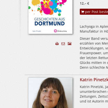
12,– €
per Post beste
Lachyoga in Aple
Manufaktur in Hö
Dieser Band vers
erzählen von Men
Entwicklungen, v
Frauenpower, um 
der letzten Rett
Glücks mitten in
Denn schlechte N
Katrin Pinetzk
Katrin Pinetzki,
ununterbrochen do
Zeitungen, Zeits
und ist Autorin m