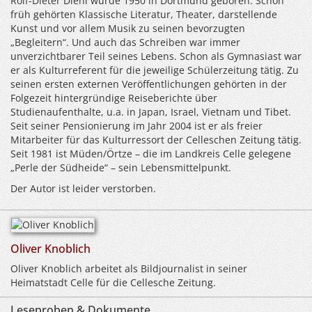
Rolf-Dieter Diehl wurde 1950 in Dortmund geboren. Schon
früh gehörten Klassische Literatur, Theater, darstellende
Kunst und vor allem Musik zu seinen bevorzugten
„Begleitern“. Und auch das Schreiben war immer
unverzichtbarer Teil seines Lebens. Schon als Gymnasiast war
er als Kulturreferent für die jeweilige Schülerzeitung tätig. Zu
seinen ersten externen Veröffentlichungen gehörten in der
Folgezeit hintergründige Reiseberichte über
Studienaufenthalte, u.a. in Japan, Israel, Vietnam und Tibet.
Seit seiner Pensionierung im Jahr 2004 ist er als freier
Mitarbeiter für das Kulturressort der Celleschen Zeitung tätig.
Seit 1981 ist Müden/Örtze – die im Landkreis Celle gelegene
„Perle der Südheide“ – sein Lebensmittelpunkt.
Der Autor ist leider verstorben.
Oliver Knoblich
Oliver Knoblich arbeitet als Bildjournalist in seiner
Heimatstadt Celle für die Cellesche Zeitung.
Leseproben & Dokumente