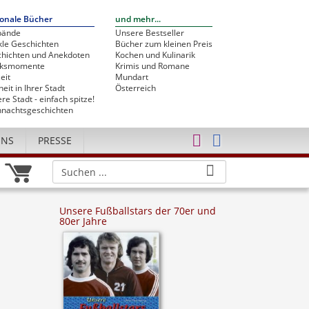
onale Bücher
und mehr...
bände
Unsere Bestseller
le Geschichten
Bücher zum kleinen Preis
hichten und Anekdoten
Kochen und Kulinarik
cksmomente
Krimis und Romane
eit
Mundart
heit in Ihrer Stadt
Österreich
re Stadt - einfach spitze!
nachtsgeschichten
UNS
PRESSE
Unsere Fußballstars der 70er und
80er Jahre