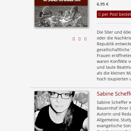
6,95 €
per Post bestel
Die 50er und 60er
oder die Nachkrie
Republik entwicke
gesellschaftlich
Frauen eröffneten
waren Konflikte 
und laute Beatmus
als die kleinen 
hoch toupierten u
Sabine Scheff
Sabine Scheffer 
Bauernhof ihrer G
Autorin und Reda
Allgemeine, Stutt
evangelische Sonn