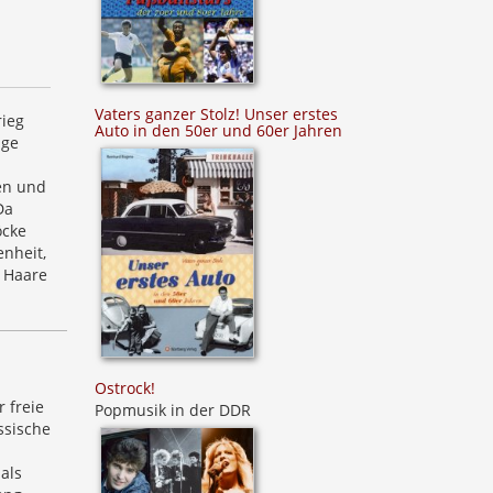
Vaters ganzer Stolz! Unser erstes
rieg
Auto in den 50er und 60er Jahren
nge
en und
Da
öcke
enheit,
e Haare
Ostrock!
 freie
Popmusik in der DDR
ssische
als