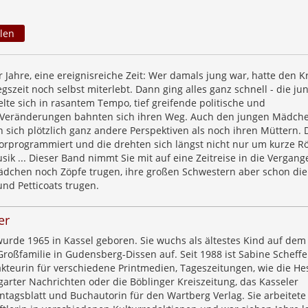
len
 Jahre, eine ereignisreiche Zeit: Wer damals jung war, hatte den K
gszeit noch selbst miterlebt. Dann ging alles ganz schnell - die ju
lte sich in rasantem Tempo, tief greifende politische und
e Veränderungen bahnten sich ihren Weg. Auch den jungen Mädch
 sich plötzlich ganz andere Perspektiven als noch ihren Müttern. 
vorprogrammiert und die drehten sich längst nicht nur um kurze R
ik ... Dieser Band nimmt Sie mit auf eine Zeitreise in die Vergang
Mädchen noch Zöpfe trugen, ihre großen Schwestern aber schon di
nd Petticoats trugen.
er
wurde 1965 in Kassel geboren. Sie wuchs als ältestes Kind auf dem
roßfamilie in Gudensberg-Dissen auf. Seit 1988 ist Sabine Scheffer
kteurin für verschiedene Printmedien, Tageszeitungen, wie die He
garter Nachrichten oder die Böblinger Kreiszeitung, das Kasseler
tagsblatt und Buchautorin für den Wartberg Verlag. Sie arbeitete 