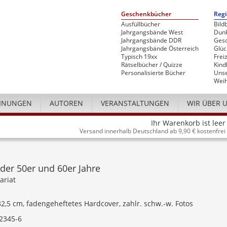
Geschenkbücher
Regi
Ausfüllbücher
Bild
Jahrgangsbände West
Dunk
Jahrgangsbände DDR
Gesc
Jahrgangsbände Österreich
Glü
Typisch 19xx
Freiz
Rätselbücher / Quizze
Kind
Personalisierte Bücher
Unse
Weih
INUNGEN
AUTOREN
VERANSTALTUNGEN
WIR ÜBER 
Ihr Warenkorb ist leer
Versand innerhalb Deutschland ab 9,90 € kostenfrei
er 50er und 60er Jahre
ariat
 32,5 cm, fadengeheftetes Hardcover, zahlr. schw.-w. Fotos
2345-6