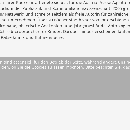
h ihrer Rückkehr arbeitete sie u.a. für die Austria Presse Agentur
Studium der Publizistik und Kommunikationswissenschaft. 2005 gr
 IMNetzwerk“ und schreibt seitdem als freie Autorin für zahlreiche
und Unternehmen. Über 20 Bücher sind bisher von ihr erschienen,
lromane, historische Anekdoten- und Jahrgangsbände, Anthologie
Schreibförderbücher für Kinder. Darüber hinaus erscheinen laufe
 Rätselkrimis und Bühnenstücke.
n sind essenziell für den Betrieb der Seite, während andere uns 
eiden, ob Sie die Cookies zulassen möchten. Bitte beachten Sie, d
* Alle Preise inkl. MwSt. ggfls. zzgl. Versandkosten (si
AGB
Im