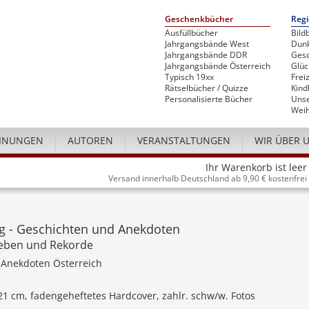
Geschenkbücher
Regi
Ausfüllbücher
Bild
Jahrgangsbände West
Dunk
Jahrgangsbände DDR
Gesc
Jahrgangsbände Österreich
Glü
Typisch 19xx
Freiz
Rätselbücher / Quizze
Kind
Personalisierte Bücher
Unse
Weih
INUNGEN
AUTOREN
VERANSTALTUNGEN
WIR ÜBER 
Ihr Warenkorb ist leer
Versand innerhalb Deutschland ab 9,90 € kostenfrei
g - Geschichten und Anekdoten
Reben und Rekorde
 Anekdoten Österreich
 21 cm, fadengeheftetes Hardcover, zahlr. schw/w. Fotos