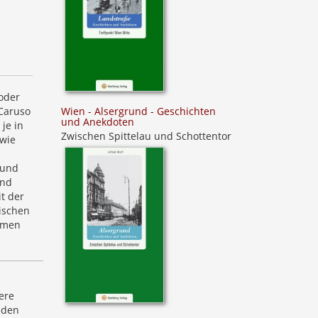
oder
Wien - Alsergrund - Geschichten
„Caruso
und Anekdoten
je in
Zwischen Spittelau und Schottentor
 wie
 und
und
t der
hischen
hmen
ere
n den