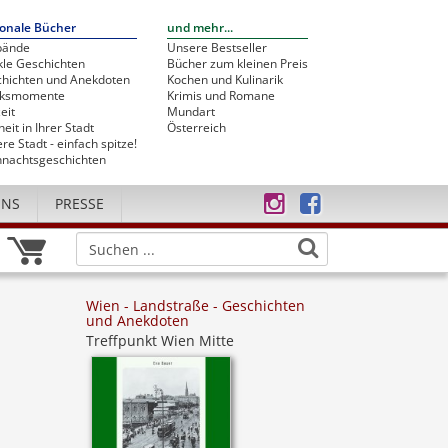
onale Bücher
und mehr...
bände
Unsere Bestseller
le Geschichten
Bücher zum kleinen Preis
hichten und Anekdoten
Kochen und Kulinarik
cksmomente
Krimis und Romane
eit
Mundart
heit in Ihrer Stadt
Österreich
re Stadt - einfach spitze!
nachtsgeschichten
UNS
PRESSE
Wien - Landstraße - Geschichten
und Anekdoten
Treffpunkt Wien Mitte