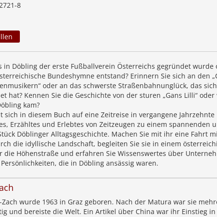
2721-8
llen
s in Döbling der erste Fußballverein Österreichs gegründet wurde 
 österreichische Bundeshymne entstand? Erinnern Sie sich an den 
enmusikern“ oder an das schwerste Straßenbahnunglück, das sich 
et hat? Kennen Sie die Geschichte von der sturen „Gans Lilli“ oder
Döbling kam?
t sich in diesem Buch auf eine Zeitreise in vergangene Jahrzehnte
es, Erzähltes und Erlebtes von Zeitzeugen zu einem spannenden 
ück Döblinger Alltagsgeschichte. Machen Sie mit ihr eine Fahrt mi
ch die idyllische Landschaft, begleiten Sie sie in einem österreic
er die Höhenstraße und erfahren Sie Wissenswertes über Unterne
Persönlichkeiten, die in Döbling ansässig waren.
Zach
-Zach wurde 1963 in Graz geboren. Nach der Matura war sie mehr
ätig und bereiste die Welt. Ein Artikel über China war ihr Einstieg i