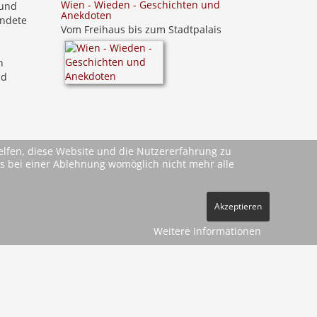
Wien - Wieden - Geschichten und
 und
Anekdoten
ündete
Vom Freihaus bis zum Stadtpalais
n
nd
helfen, diese Website und die Nutzererfahrung zu
ass bei einer Ablehnung womöglich nicht mehr alle
Akzeptieren
Weitere Informationen
ehe
AGBs
)
pressum
Datenschutz
Kontakt
Vertrag widerrufen