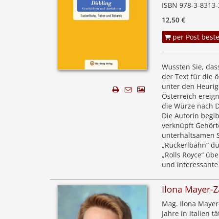
ISBN 978-3-8313-
12,50 €
per Post beste
Wussten Sie, das
der Text für die
unter den Heurig
Österreich ereign
die Würze nach 
Die Autorin begib
verknüpft Gehört
unterhaltsamen St
„Ruckerlbahn“ dur
„Rolls Royce“ üb
und interessante 
Ilona Mayer-
Mag. Ilona Mayer
Jahre in Italien t