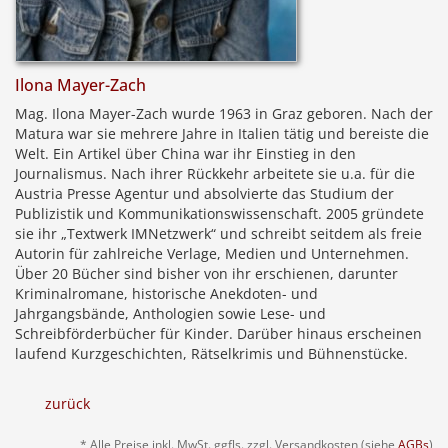
Ilona Mayer-Zach
Mag. Ilona Mayer-Zach wurde 1963 in Graz geboren. Nach der
Matura war sie mehrere Jahre in Italien tätig und bereiste die
Welt. Ein Artikel über China war ihr Einstieg in den
Journalismus. Nach ihrer Rückkehr arbeitete sie u.a. für die
Austria Presse Agentur und absolvierte das Studium der
Publizistik und Kommunikationswissenschaft. 2005 gründete
sie ihr „Textwerk IMNetzwerk“ und schreibt seitdem als freie
Autorin für zahlreiche Verlage, Medien und Unternehmen.
Über 20 Bücher sind bisher von ihr erschienen, darunter
Kriminalromane, historische Anekdoten- und
Jahrgangsbände, Anthologien sowie Lese- und
Schreibförderbücher für Kinder. Darüber hinaus erscheinen
laufend Kurzgeschichten, Rätselkrimis und Bühnenstücke.
zurück
* Alle Preise inkl. MwSt. ggfls. zzgl. Versandkosten (siehe
AGBs
)