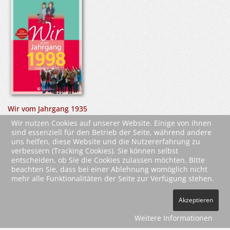
Wir vom Jahrgang 1935
Kindheit und Jugend
Wir nutzen Cookies auf unserer Website. Einige von ihnen
sind essenziell für den Betrieb der Seite, während andere
uns helfen, diese Website und die Nutzererfahrung zu
verbessern (Tracking Cookies). Sie können selbst
entscheiden, ob Sie die Cookies zulassen möchten. Bitte
beachten Sie, dass bei einer Ablehnung womöglich nicht
mehr alle Funktionalitäten der Seite zur Verfügung stehen.
2026 Wartberg-Verlag GmbH
Akzeptieren
AGB
Impressum
Datenschutz
Kontakt
Vertrag widerrufen
Weitere Informationen