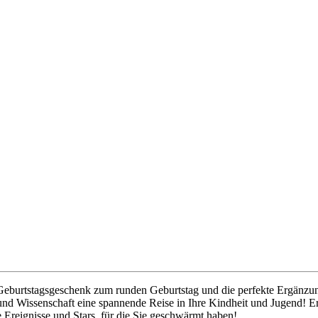
iges Geburtstagsgeschenk zum runden Geburtstag und die perfekte Ergä
nd Wissenschaft eine spannende Reise in Ihre Kindheit und Jugend! Eri
he Ereignisse und Stars, für die Sie geschwärmt haben!