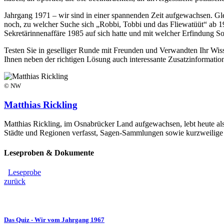
Jahrgang 1971 – wir sind in einer spannenden Zeit aufgewachsen. Gle
noch, zu welcher Suche sich „Robbi, Tobbi und das Fliewatüüt“ ab 1
Sekretärinnenaffäre 1985 auf sich hatte und mit welcher Erfindung S
Testen Sie in geselliger Runde mit Freunden und Verwandten Ihr Wissen 
Ihnen neben der richtigen Lösung auch interessante Zusatzinformation
© NW
Matthias Rickling
Matthias Rickling, im Osnabrücker Land aufgewachsen, lebt heute als
Städte und Regionen verfasst, Sagen-Sammlungen sowie kurzweilige 
Leseproben & Dokumente
Leseprobe
zurück
Das Quiz - Wir vom Jahrgang 1967