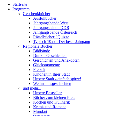
Startseite
Programm
Geschenkbücher
Ausfüllbücher
Jahrgangsbände West
Jahrgangsbände DDR
Jahrgangsbände Österreich
Rätselbücher / Quizze
Typisch 19xx - Der beste Jahrgang
Regionale Bücher
Bildbände
Dunkle Geschichten
Geschichten und Anekdoten
Glücksmomente
Freizeit
Kindheit in Ihrer Stadt
Unsere Stadt - einfach spitze!
Weihnachtsgeschichten
und mehr...
Unsere Bestseller
Bücher zum kleinen Preis
Kochen und Kulinarik
Krimis und Romane
Mundart