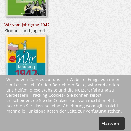
Wir vom Jahrgang 1942
Kindheit und Jugend
Wir nutzen Cookies auf unserer Website. Einige von ihnen
sind essenziell für den Betrieb der Seite, während andere
uns helfen, diese Website und die Nutzererfahrung zu
verbessern (Tracking Cookies). Sie können selbst
entscheiden, ob Sie die Cookies zulassen möchten. Bitte
beachten Sie, dass bei einer Ablehnung womöglich nicht
mehr alle Funktionalitäten der Seite zur Verfügung stehen.
2026 Wartberg-Verlag GmbH
Akzeptieren
AGB
Impressum
Datenschutz
Kontakt
Vertrag widerrufen