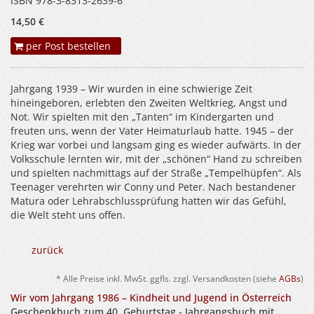
ISBN 978-3-8313-2639-6
14,50 €
per Post bestellen
Jahrgang 1939 – Wir wurden in eine schwierige Zeit
hineingeboren, erlebten den Zweiten Weltkrieg, Angst und
Not. Wir spielten mit den „Tanten“ im Kindergarten und
freuten uns, wenn der Vater Heimaturlaub hatte. 1945 – der
Krieg war vorbei und langsam ging es wieder aufwärts. In der
Volksschule lernten wir, mit der „schönen“ Hand zu schreiben
und spielten nachmittags auf der Straße „Tempelhüpfen“. Als
Teenager verehrten wir Conny und Peter. Nach bestandener
Matura oder Lehrabschlussprüfung hatten wir das Gefühl,
die Welt steht uns offen.
zurück
* Alle Preise inkl. MwSt. ggfls. zzgl. Versandkosten (siehe
AGBs
)
Wir vom Jahrgang 1986 – Kindheit und Jugend in Österreich
Geschenkbuch zum 40. Geburtstag - Jahrgangsbuch mit