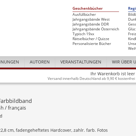
Geschenkbücher
Regi
Ausfüllbücher
Bild
Jahrgangsbände West
Dunk
Jahrgangsbände DDR
Gesc
Jahrgangsbände Österreich
Glü
Typisch 19xx
Freiz
Rätselbücher / Quizze
Kind
Personalisierte Bücher
Unse
Weih
INUNGEN
AUTOREN
VERANSTALTUNGEN
WIR ÜBER 
Ihr Warenkorb ist leer
Versand innerhalb Deutschland ab 9,90 € kostenfrei
Farbbildband
h / français
nd
 22,8 cm, fadengeheftetes Hardcover, zahlr. farb. Fotos