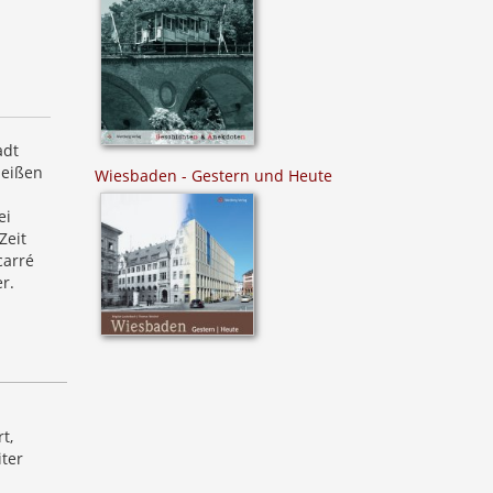
adt
heißen
Wiesbaden - Gestern und Heute
ei
Zeit
carré
r.
t,
iter