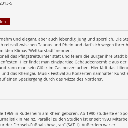
2313-5
len
rnehm und elegant, aber auch lebendig, jung und sportlich. Die St
ich reizvoll zwischen Taunus und Rhein und darf sich wegen ihrer 
milden Klimas 'Weltkurstadt' nennen.
ionell das Pfingstreitturnier statt und feiern die Bürger ihre Stadt b
ßenfesten. Hier findet man einzigartige Gebäudeensemble aus der 
und kann man sein Glück im Casino versuchen. Hier lädt das Lilien
und das Rheingau-Musik-Festival zu Konzerten namhafter Künstle
uf einen Spaziergang durch das 'Nizza des Nordens'.
e 1969 in Rüdesheim am Rhein geboren. Ab 1990 studierte er Spor
urnalistik in Mainz. Parallel zu den Studien ist er seit 1993 Mitarbe
r der Fernseh-Fußballshow „ran“ (SAT.1). Außerdem war er