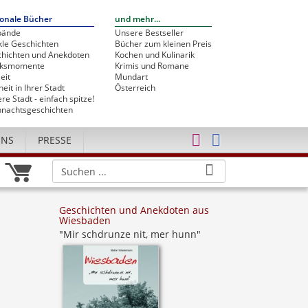
onale Bücher
und mehr...
bände
Unsere Bestseller
le Geschichten
Bücher zum kleinen Preis
hichten und Anekdoten
Kochen und Kulinarik
cksmomente
Krimis und Romane
eit
Mundart
heit in Ihrer Stadt
Österreich
re Stadt - einfach spitze!
nachtsgeschichten
UNS
PRESSE
Geschichten und Anekdoten aus
Wiesbaden
"Mir schdrunze nit, mer hunn"