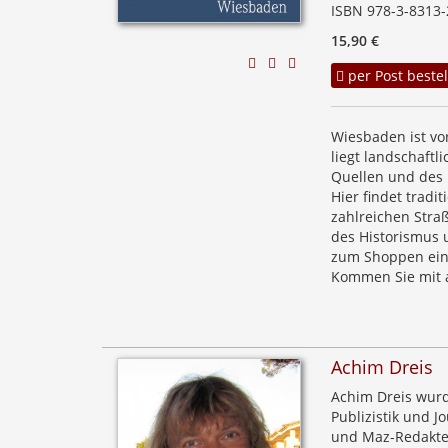
ISBN 978-3-8313-
15,90 €
per Post bestel
Wiesbaden ist vo
liegt landschaftl
Quellen und des 
Hier findet tradit
zahlreichen Stra
des Historismus 
zum Shoppen ein 
Kommen Sie mit a
Achim Dreis
Achim Dreis wurd
Publizistik und Jo
und Maz-Redakteu