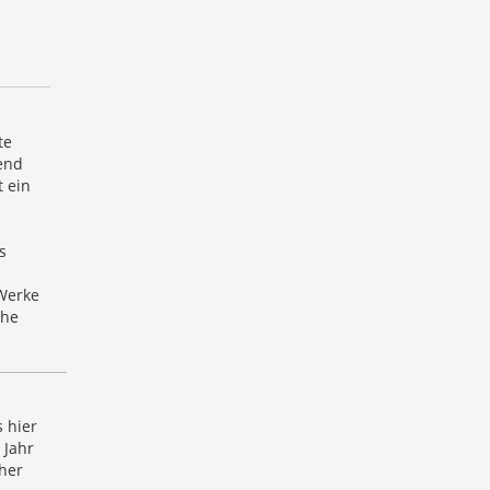
te
send
t ein
s
 Werke
che
 hier
 Jahr
her