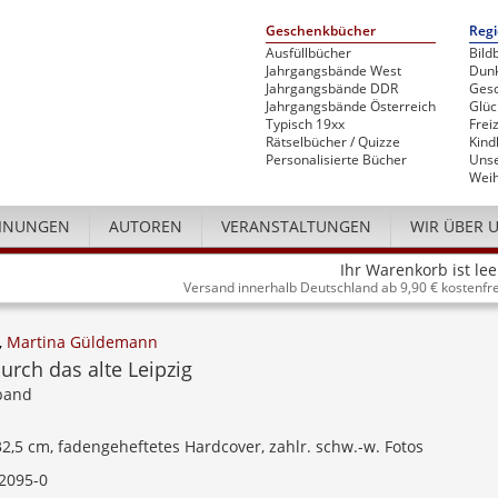
Geschenkbücher
Regi
Ausfüllbücher
Bild
Jahrgangsbände West
Dunk
Jahrgangsbände DDR
Gesc
Jahrgangsbände Österreich
Glü
Typisch 19xx
Freiz
Rätselbücher / Quizze
Kind
Personalisierte Bücher
Unse
Weih
INUNGEN
AUTOREN
VERANSTALTUNGEN
WIR ÜBER 
Ihr Warenkorb ist lee
Versand innerhalb Deutschland ab 9,90 € kostenfre
,
Martina Güldemann
urch das alte Leipzig
dband
 32,5 cm, fadengeheftetes Hardcover, zahlr. schw.-w. Fotos
2095-0