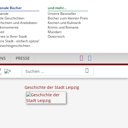
onale Bücher
und mehr...
bände
Unsere Bestseller
le Geschichten
Bücher zum kleinen Preis
hichten und Anekdoten
Kochen und Kulinarik
cksmomente
Krimis und Romane
eit
Mundart
heit in Ihrer Stadt
Österreich
re Stadt - einfach spitze!
nachtsgeschichten
UNS
PRESSE
r
i
Geschichte der Stadt Leipzig