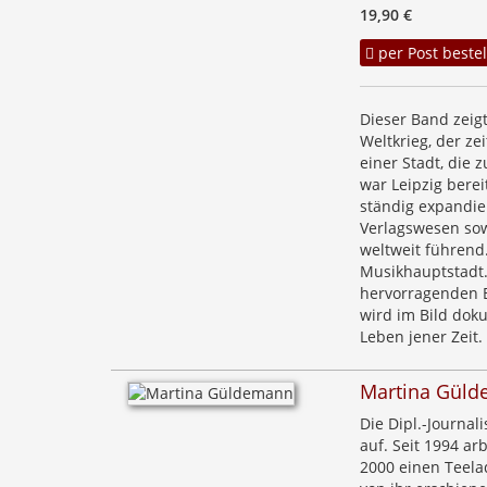
19,90 €
per Post bestel
Dieser Band zeig
Weltkrieg, der ze
einer Stadt, die 
war Leipzig berei
ständig expandie
Verlagswesen so
weltweit führend.
Musikhauptstadt.
hervorragenden B
wird im Bild doku
Leben jener Zeit.
Martina Gül
Die Dipl.-Journa
auf. Seit 1994 ar
2000 einen Teela