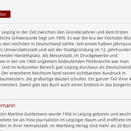
len
t Leipzig in der Zeit zwischen den Gründerjahren und dem Ersten
itliche Schwerpunkt liegt um 1895. Es war die Ära der höchsten Blü
zu den reichsten in Deutschland zählte. Seit einem halben Jahrtau
ts Universitätsstadt und seit der Stadtgründung im 12. Jahrhunder
render Handelsplatz. Als Messestadt, im Druckgewerbe und
wie in der um 1900 ungemein bedeutenden Pelzbranche war man
 Und im kulturellen Bereich galt Leipzig durchaus als Deutschland
 Der erworbene Reichtum fand seinen sichtbarsten Ausdruck in
aumeistern, die großartige Bauten schufen. Ein ganzer Teil ihrer
mentiert. Damit gibt das Buch auch einen Einblick in das bürgerli
demann
listin Martina Güldemann wurde 1956 in Leipzig geboren und wuchs
beitete sie als freie Journalistin im Leipziger Raum und eröffnete im
den in ihrer Heimatstadt. Im Wartberg Verlag sind mehr als 20 Büc