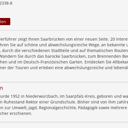
2338-8
len
erführer zeigt Ihnen Saarbrücken von einer neuen Seite. 20 intere
hren Sie auf schöne und abwechslungsreiche Wege, an bekannte 
, durch die verschiedenen Stadtteile und auf thematischen Route
 Wandern Sie durch das barocke Saarbrücken, zum Brennenden Ber
hen und im Deutsch-Französischen Garten. Entdecken Sie Altbeka
ner der Touren und erleben eine abwechslungsreiche und lebend
hm
rde 1952 in Niederwürzbach, im Saarpfalz-Kreis, geboren und wa
den Ruhestand Rektor einer Grundschule. Bisher sind von ihm zahlr
en zur Umwelt, Jagd, Regionalgeschichte, Pädagogik sowie mehrere
ücher erschienen.