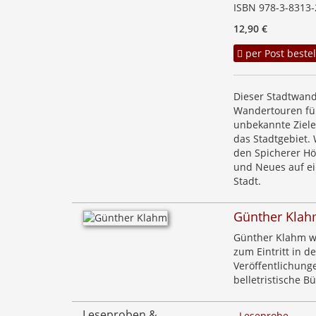
ISBN 978-3-8313-
12,90 €
per Post bestel
Dieser Stadtwand
Wandertouren fü
unbekannte Ziele
das Stadtgebiet.
den Spicherer Hö
und Neues auf ei
Stadt.
Günther Kla
Günther Klahm wu
zum Eintritt in 
Veröffentlichung
belletristische B
Leseproben &
Leseprobe