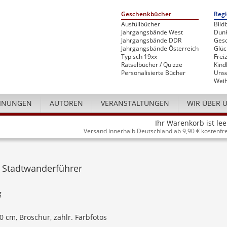
Geschenkbücher
Regi
Ausfüllbücher
Bild
Jahrgangsbände West
Dunk
Jahrgangsbände DDR
Gesc
Jahrgangsbände Österreich
Glü
Typisch 19xx
Freiz
Rätselbücher / Quizze
Kind
Personalisierte Bücher
Unse
Weih
INUNGEN
AUTOREN
VERANSTALTUNGEN
WIR ÜBER 
Ihr Warenkorb ist lee
Versand innerhalb Deutschland ab 9,90 € kostenfre
 Stadtwanderführer
g
20 cm, Broschur, zahlr. Farbfotos