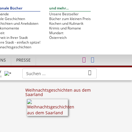
onale Bücher
und mehr...
bände
Unsere Bestseller
le Geschichten
Bücher zum kleinen Preis
hichten und Anekdoten
Kochen und Kulinarik
cksmomente
Krimis und Romane
eit
Mundart
heit in Ihrer Stadt
Österreich
re Stadt - einfach spitze!
nachtsgeschichten
UNS
PRESSE
r
i
Weihnachtsgeschichten aus dem
Saarland