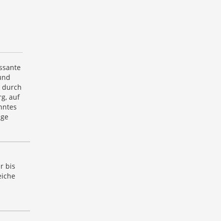
ssante
und
n durch
g, auf
nntes
ige
r bis
eiche