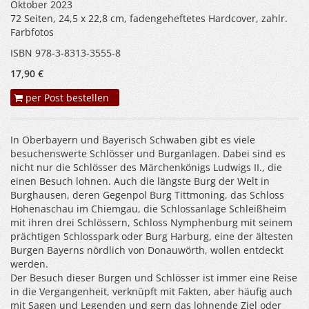
Oktober 2023
72 Seiten, 24,5 x 22,8 cm, fadengeheftetes Hardcover, zahlr.
Farbfotos
ISBN 978-3-8313-3555-8
17,90 €
per Post bestellen
In Oberbayern und Bayerisch Schwaben gibt es viele
besuchenswerte Schlösser und Burganlagen. Dabei sind es
nicht nur die Schlösser des Märchenkönigs Ludwigs II., die
einen Besuch lohnen. Auch die längste Burg der Welt in
Burghausen, deren Gegenpol Burg Tittmoning, das Schloss
Hohenaschau im Chiemgau, die Schlossanlage Schleißheim
mit ihren drei Schlössern, Schloss Nymphenburg mit seinem
prächtigen Schlosspark oder Burg Harburg, eine der ältesten
Burgen Bayerns nördlich von Donauwörth, wollen entdeckt
werden.
Der Besuch dieser Burgen und Schlösser ist immer eine Reise
in die Vergangenheit, verknüpft mit Fakten, aber häufig auch
mit Sagen und Legenden und gern das lohnende Ziel oder