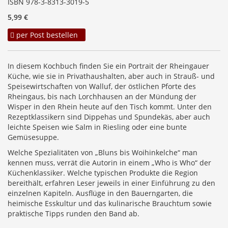
ISBN 978-3-8313-3019-5
5,99 €
per Post bestellen
In diesem Kochbuch finden Sie ein Portrait der Rheingauer
Küche, wie sie in Privathaushalten, aber auch in Strauß- und
Speisewirtschaften von Walluf, der östlichen Pforte des
Rheingaus, bis nach Lorchhausen an der Mündung der
Wisper in den Rhein heute auf den Tisch kommt. Unter den
Rezeptklassikern sind Dippehas und Spundekäs, aber auch
leichte Speisen wie Salm in Riesling oder eine bunte
Gemüsesuppe.
Welche Spezialitäten von „Bluns bis Woihinkelche“ man
kennen muss, verrät die Autorin in einem „Who is Who“ der
Küchenklassiker. Welche typischen Produkte die Region
bereithält, erfahren Leser jeweils in einer Einführung zu den
einzelnen Kapiteln. Ausflüge in den Bauerngarten, die
heimische Esskultur und das kulinarische Brauchtum sowie
praktische Tipps runden den Band ab.