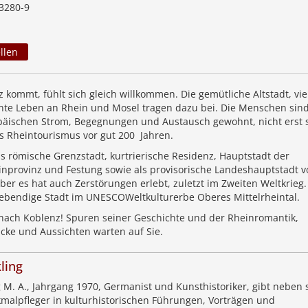
3280-9
llen
kommt, fühlt sich gleich willkommen. Die gemütliche Altstadt, vie
te Leben an Rhein und Mosel tragen dazu bei. Die Menschen sin
äischen Strom, Begegnungen und Austausch gewohnt, nicht erst s
 Rheintourismus vor gut 200 Jahren.
ls römische Grenzstadt, kurtrierische Residenz, Hauptstadt der
nprovinz und Festung sowie als provisorische Landeshauptstadt v
aber es hat auch Zerstörungen erlebt, zuletzt im Zweiten Weltkrieg
 lebendige Stadt im UNESCO­Weltkulturerbe Oberes Mittelrheintal.
ach Koblenz! Spuren seiner Geschichte und der Rheinromantik,
cke und Aussichten warten auf Sie.
ling
 M. A., Jahrgang 1970, Germanist und Kunsthistoriker, gibt neben 
kmalpfleger in kulturhistorischen Führungen, Vorträgen und