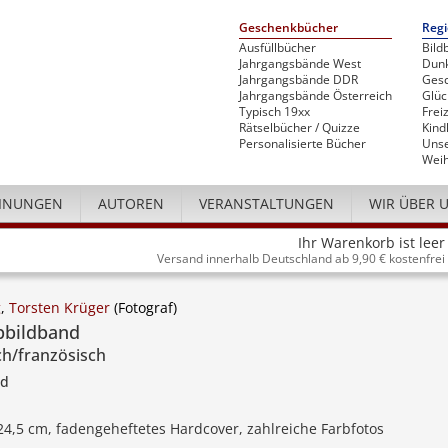
Geschenkbücher
Regi
Ausfüllbücher
Bild
Jahrgangsbände West
Dunk
Jahrgangsbände DDR
Gesc
Jahrgangsbände Österreich
Glü
Typisch 19xx
Freiz
Rätselbücher / Quizze
Kind
Personalisierte Bücher
Unse
Weih
INUNGEN
AUTOREN
VERANSTALTUNGEN
WIR ÜBER 
Ihr Warenkorb ist leer
Versand innerhalb Deutschland ab 9,90 € kostenfrei
g
,
Torsten Krüger
(Fotograf)
bbildband
ch/französisch
nd
 24,5 cm, fadengeheftetes Hardcover, zahlreiche Farbfotos