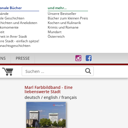
onale Bücher
und mehr...
bände
Unsere Bestseller
le Geschichten
Bücher zum kleinen Preis
hichten und Anekdoten
Kochen und Kulinarik
cksmomente
Krimis und Romane
eit
Mundart
heit in Ihrer Stadt
Österreich
re Stadt - einfach spitze!
nachtsgeschichten
UNS
PRESSE
Marl Farbbildband - Eine
liebenswerte Stadt
deutsch / english / français