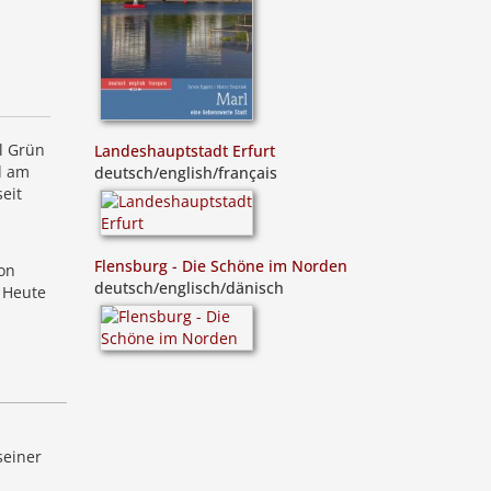
l Grün
Landeshauptstadt Erfurt
d am
deutsch/english/français
eit
Flensburg - Die Schöne im Norden
on
deutsch/englisch/dänisch
. Heute
seiner