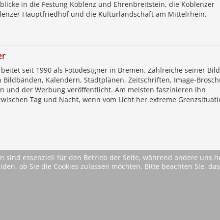
blicke in die Festung Koblenz und Ehrenbreitstein, die Koblenzer
lenzer Hauptfriedhof und die Kulturlandschaft am Mittelrhein.
er
beitet seit 1990 als Fotodesigner in Bremen. Zahlreiche seiner Bil
n Bildbänden, Kalendern, Stadtplänen, Zeitschriften, Image-Brosch
en und der Werbung veröffentlicht. Am meisten faszinieren ihn
wischen Tag und Nacht, wenn vom Licht her extreme Grenzsituat
n sind essenziell für den Betrieb der Seite, während andere uns 
eiden, ob Sie die Cookies zulassen möchten. Bitte beachten Sie, d
* Alle Preise inkl. MwSt. ggfls. zzgl. Versandkosten (si