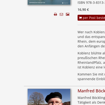
ISBN 978-3-8313-
16,90 €
per Post beste
Wer nach Koblenz 
und das entspann
Rhein, dem europ
den Anfängen des
Koblenz blühte a
preußischen Rhei
Rheinland­Pfalz, 
ist Koblenz eine
Kommen Sie mit n
spannende Einbli
Manfred Böck
Manfred Böckling
Tätigkeit als Den