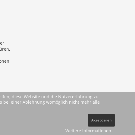
der
üren,
ionen
helfen, diese Website und die Nutzererfahrung zu
ass bei einer Ablehnung womöglich nicht mehr alle
Akzeptieren
Weitere Informationen
ehe
AGBs
)